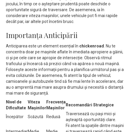
jocului, în timp ce o așteptare prudentă poate deschide o
oportunitate sigură de traversare. De asemenea, ia în
considerare viteza mașinilor; unele vehicule pot fi mai rapide
decât par, iar altele pot încetini brusc.
Importanța Anticipării
Anticiparea este un element esențial în
chickenroad
. Nu te
concentra doar pe mașinile aflate în imediata apropiere a găinii,
ci și pe cele care se apropie de intersecție. Observă ritmul
traficului și încearcă să prezici când va apărea o nouă mașină.
Folosește aceste informații pentru a planifica următorul pas și a
evita coliziunile. De asemenea, fii atent la tipul de vehicul;
camioanele și autobuzele tind să fie mai lente în accelerare, dar
au o amprentă mai mare asupra drumului și necesită o distanță
mai mare de siguranță.
Nivel de
Viteza
Frecvența
Recomandări Strategice
Dificultate
Mașinilor
Mașinilor
Traversează cu pași mici și
Începător
Scăzută
Redusă
așteaptă oportunități clare.
Fii atent la spațiile dintre mașini
Intermediar
Medie
Medie
și traversează rapid când este