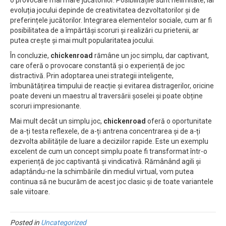
o provocare mai mare jucătorilor. Posibilitățile sunt nelimitate, iar
evoluția jocului depinde de creativitatea dezvoltatorilor și de
preferințele jucătorilor. Integrarea elementelor sociale, cum ar fi
posibilitatea de a împărtăși scoruri și realizări cu prietenii, ar
putea crește și mai mult popularitatea jocului.
În concluzie,
chickenroad
rămâne un joc simplu, dar captivant,
care oferă o provocare constantă și o experiență de joc
distractivă. Prin adoptarea unei strategii inteligente,
îmbunătățirea timpului de reacție și evitarea distragerilor, oricine
poate deveni un maestru al traversării șoselei și poate obține
scoruri impresionante.
Mai mult decât un simplu joc,
chickenroad
oferă o oportunitate
de a-ți testa reflexele, de a-ți antrena concentrarea și de a-ți
dezvolta abilitățile de luare a deciziilor rapide. Este un exemplu
excelent de cum un concept simplu poate fi transformat într-o
experiență de joc captivantă și vindicativă. Rămânând agili și
adaptându-ne la schimbările din mediul virtual, vom putea
continua să ne bucurăm de acest joc clasic și de toate variantele
sale viitoare.
Posted in
Uncategorized