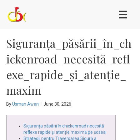
Siguranța_păsării_în_ch
ickenroad_necesită_refl
exe_rapide_și_atenție_
maxim
By
Usman Awan
|
June 30, 2026
Siguranța păsării în chickenroad necesită
reflexe rapide și atenție maximă pe șosea
Strategii pentru Traversarea Sigură a