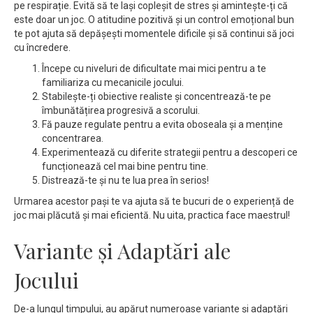
pe respirație. Evită să te lași copleșit de stres și amintește-ți că
este doar un joc. O atitudine pozitivă și un control emoțional bun
te pot ajuta să depășești momentele dificile și să continui să joci
cu încredere.
Începe cu niveluri de dificultate mai mici pentru a te
familiariza cu mecanicile jocului.
Stabilește-ți obiective realiste și concentrează-te pe
îmbunătățirea progresivă a scorului.
Fă pauze regulate pentru a evita oboseala și a menține
concentrarea.
Experimentează cu diferite strategii pentru a descoperi ce
funcționează cel mai bine pentru tine.
Distrează-te și nu te lua prea în serios!
Urmarea acestor pași te va ajuta să te bucuri de o experiență de
joc mai plăcută și mai eficientă. Nu uita, practica face maestrul!
Variante și Adaptări ale
Jocului
De-a lungul timpului, au apărut numeroase variante și adaptări