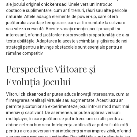
ale jocului original
chickenroad
. Unele versiuni introduc
obstacole suplimentare, cum ar fi trenuri, râuri sau alte pericole
naturale. Altele adaugă elemente de power-up, care oferă
jucătorului avantaje temporare, cum ar fi imunitate la coliziuni
sau viteza crescută. Aceste variații mențin jocul proaspăt și
interesant, oferind jucătorilor noi provocări și oportunități de a-și
testa abilitățile. Adaptarea la aceste schimbări și găsirea de noi
strategii pentru a învinge obstacolele sunt esențiale pentru a
rămâne competitiv.
Perspective Viitoare și
Evoluția Jocului
Viitorul
chickenroad
ar putea aduce inovații interesante, cum ar
fi integrarea realității virtuale sau augmentate. Acest lucru ar
permite jucătorilor să experimenteze jocul într-un mod mult mai
imersiv și captivant. De asemenea, ar putea apărea versiuni
multiplayer, în care jucătorii se pot întrece unii cu alții pentru a
obține cel mai bun scor. Inteligența artificială ar putea fi utilizată
pentru a crea adversari mai inteligenți și mai imprevizibili, oferind