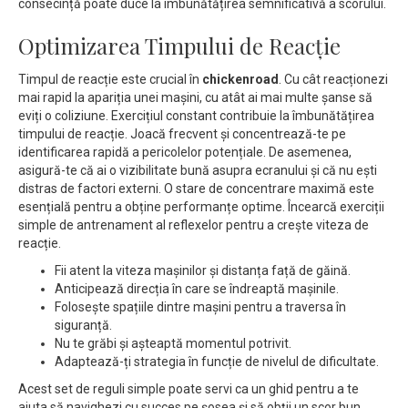
consecință poate duce la îmbunătățirea semnificativă a scorului.
Optimizarea Timpului de Reacție
Timpul de reacție este crucial în
chickenroad
. Cu cât reacționezi
mai rapid la apariția unei mașini, cu atât ai mai multe șanse să
eviți o coliziune. Exercițiul constant contribuie la îmbunătățirea
timpului de reacție. Joacă frecvent și concentrează-te pe
identificarea rapidă a pericolelor potențiale. De asemenea,
asigură-te că ai o vizibilitate bună asupra ecranului și că nu ești
distras de factori externi. O stare de concentrare maximă este
esențială pentru a obține performanțe optime. Încearcă exerciții
simple de antrenament al reflexelor pentru a crește viteza de
reacție.
Fii atent la viteza mașinilor și distanța față de găină.
Anticipează direcția în care se îndreaptă mașinile.
Folosește spațiile dintre mașini pentru a traversa în
siguranță.
Nu te grăbi și așteaptă momentul potrivit.
Adaptează-ți strategia în funcție de nivelul de dificultate.
Acest set de reguli simple poate servi ca un ghid pentru a te
ajuta să navighezi cu succes pe șosea și să obții un scor bun.