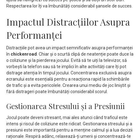
Respectarea lor îți va îmbunătăți considerabil șansele de succes.
Impactul Distracțiilor Asupra
Performanței
Distracțiile pot avea un impact semnificativ asupra performanței
în
chickenroad
. Chiar și o scurtă clipă de neatenție poate duce la
o coliziune și la pierderea jocului. Evită să te uiți la televizor, să
vorbești la telefon sau să te implici în alte activități care îți pot
distrage atenția în timpul jocului. Concentrarea exclusivă asupra
ecranului este esențială pentru a reacționa rapid la schimbările
de trafic și a evita pericolele. Crearea unui mediu de joc liniștit și
fără distrageri poate îmbunătăți considerabil scorul.
Gestionarea Stresului și a Presiunii
Jocul poate deveni stresant, mai ales atunci când traficul este
intens și riscul de coliziune este ridicat. Gestionarea stresului și a
presiunii este importantă pentru a menține calmul și a lua decizii
raționale. Respiră adânc, relaxează-ți umerii și concentrează-te