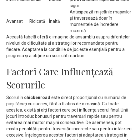
sigur.
Anticipează mișcările mașinilor
și traversează doar în
Avansat
Ridicată
Înaltă
momentele de încredere
maximă.
Această tabelă oferă o imagine de ansamblu asupra diferitelor
niveluri de dificultate și a strategiilor recomandate pentru
fiecare. Adaptarea la condițiile de joc este esențială pentru a
progresa și a obține un scor cât mai bun.
Factori Care Influențează
Scorurile
Scorul în
chickenroad
este direct proporțional cu numărul de
pași făcuți cu succes, fără a fi atins de o mașină. Cu toate
acestea, există și alți factori care pot influența scorul final. Unii
jocuri introduc bonusuri pentru traversări rapide sau pentru
evitarea mai multor mașini consecutive. De asemenea, pot
exista penalități pentru traversări incorecte sau pentru întârzieri
excesive. Înțelegerea acestor factori și adaptarea strategiei în