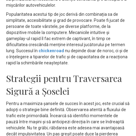
mișcărilor autovehiculelor.
Popularitatea acestui tip de joc derivă din combinația sa de
simplitate, accesibilitate și grad de provocare. Poate fi jucat de
persoane de toate vârstele, pe diverse platforme, de la
dispozitive mobile la computere. Mecanicile intuitive și
gameplay-ul rapid îl fac extrem de captivant, în timp ce
dificultatea crescândă menține interesul jucătorului pe termen
lung. Succesul în
chickenroad
nu depinde doar de noroc, ci și de
o înțelegere a tiparelor de trafic și de capacitatea de a reacționa
rapid la schimbările neașteptate.
Strategii pentru Traversarea
Sigură a Șoselei
Pentru a maximiza șansele de succes în acest joc, este crucial să
adopți o strategie bine definită. Observarea atentă a fluxului de
trafic este primordială. Încearcă să identifici momentele de
pauză între mașini și să anticipezi direcția în care se îndreaptă
vehiculele. Nu te grăbi; răbdarea este adesea mai avantajoasă
decât impulsivitatea. Un pas greșit poate duce la pierderea