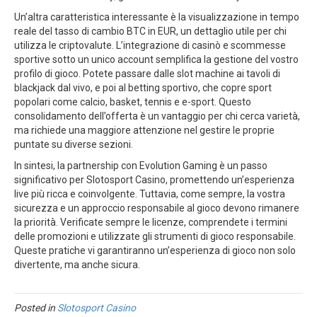
Un’altra caratteristica interessante è la visualizzazione in tempo
reale del tasso di cambio BTC in EUR, un dettaglio utile per chi
utilizza le criptovalute. L’integrazione di casinò e scommesse
sportive sotto un unico account semplifica la gestione del vostro
profilo di gioco. Potete passare dalle slot machine ai tavoli di
blackjack dal vivo, e poi al betting sportivo, che copre sport
popolari come calcio, basket, tennis e e-sport. Questo
consolidamento dell’offerta è un vantaggio per chi cerca varietà,
ma richiede una maggiore attenzione nel gestire le proprie
puntate su diverse sezioni.
In sintesi, la partnership con Evolution Gaming è un passo
significativo per Slotosport Casino, promettendo un’esperienza
live più ricca e coinvolgente. Tuttavia, come sempre, la vostra
sicurezza e un approccio responsabile al gioco devono rimanere
la priorità. Verificate sempre le licenze, comprendete i termini
delle promozioni e utilizzate gli strumenti di gioco responsabile.
Queste pratiche vi garantiranno un’esperienza di gioco non solo
divertente, ma anche sicura.
Posted in
Slotosport Casino