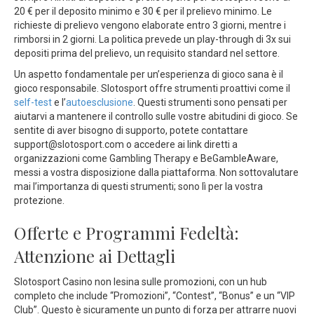
20 € per il deposito minimo e 30 € per il prelievo minimo. Le
richieste di prelievo vengono elaborate entro 3 giorni, mentre i
rimborsi in 2 giorni. La politica prevede un play-through di 3x sui
depositi prima del prelievo, un requisito standard nel settore.
Un aspetto fondamentale per un’esperienza di gioco sana è il
gioco responsabile. Slotosport offre strumenti proattivi come il
self-test
e l’
autoesclusione
. Questi strumenti sono pensati per
aiutarvi a mantenere il controllo sulle vostre abitudini di gioco. Se
sentite di aver bisogno di supporto, potete contattare
support@slotosport.com o accedere ai link diretti a
organizzazioni come Gambling Therapy e BeGambleAware,
messi a vostra disposizione dalla piattaforma. Non sottovalutare
mai l’importanza di questi strumenti; sono lì per la vostra
protezione.
Offerte e Programmi Fedeltà:
Attenzione ai Dettagli
Slotosport Casino non lesina sulle promozioni, con un hub
completo che include “Promozioni”, “Contest”, “Bonus” e un “VIP
Club”. Questo è sicuramente un punto di forza per attrarre nuovi