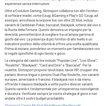
esperienze senza interruzioni.
Oltre a Evolution Gaming, Slotosport collabora con altri fornitori
di software leader, come Ezugi, BGaming e Play’n GO. Ezugi, ad
esempio, arricchisce la sezione live con oltre 20 titoli, inclusi
varianti di Caribbean Poker, baccarat, blackjack, lotterie dal vivo e
la Ruota della Fortuna. Questo dimostra un impegno per la
diversità, permettendovi di scegliere tra un’ampia gamma di
giochi dal vivo. La presenza di più fornitori di alto livello è un
indicatore positivo della volontà di offrire una scelta qualificata.
Prima di iniziare, prendetevi un momento per familiarizzare con
le regole specifiche di ogni tavolo e gioco.
La categoria del casinò live include “Popolari Live”, “Live Show”,
“Roulette”, “Blackjack”, “Card and Dice” e “Baccarat”. Per la
roulette, Slotosport propone tavoli base, tavoli VIP, croupier che
parlano diverse lingue e persino Dual-Play Roulette, con varianti
europee, americane e francesi. Il blackjack non è da meno,
offrendo il classico blackjack a sette punti e diverse varianti.
Questa varietà è fondamentale per un’esperienza coinvolgente
e duratura. Verificate sempre la vostra strategia di gioco e non
andate oltre il vostro budget prestabilito.
Slotosport Casino My First Real Money Playthrough