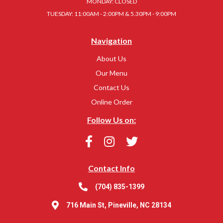
MONDAY: CLOSED
TUESDAY: 11:00AM - 2:00PM & 5.30PM - 9:00PM
Navigation
About Us
Our Menu
Contact Us
Online Order
Follow Us on:
Contact Info
(704) 835-1399
716 Main St, Pineville, NC 28134