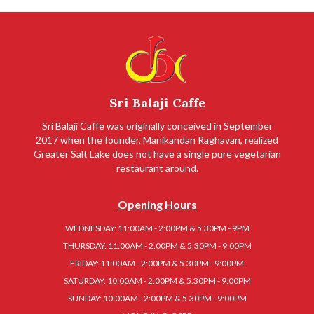
Sri Balaji Caffe
Sri Balaji Caffe was originally conceived in September
2017 when the founder, Manikandan Raghavan, realized
Greater Salt Lake does not have a single pure vegetarian
restaurant around.
Opening Hours
WEDNESDAY: 11:00AM - 2:00PM & 5.30PM - 9PM
THURSDAY: 11:00AM - 2:00PM & 5.30PM - 9:00PM
FRIDAY: 11:00AM - 2:00PM & 5.30PM - 9:00PM
SATURDAY: 10:00AM - 2:00PM & 5.30PM - 9:00PM
SUNDAY: 10:00AM - 2:00PM & 5.30PM - 9:00PM