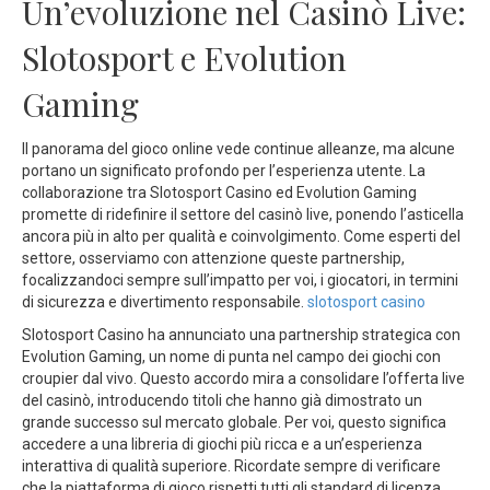
Un’evoluzione nel Casinò Live:
Slotosport e Evolution
Gaming
Il panorama del gioco online vede continue alleanze, ma alcune
portano un significato profondo per l’esperienza utente. La
collaborazione tra Slotosport Casino ed Evolution Gaming
promette di ridefinire il settore del casinò live, ponendo l’asticella
ancora più in alto per qualità e coinvolgimento. Come esperti del
settore, osserviamo con attenzione queste partnership,
focalizzandoci sempre sull’impatto per voi, i giocatori, in termini
di sicurezza e divertimento responsabile.
slotosport casino
Slotosport Casino ha annunciato una partnership strategica con
Evolution Gaming, un nome di punta nel campo dei giochi con
croupier dal vivo. Questo accordo mira a consolidare l’offerta live
del casinò, introducendo titoli che hanno già dimostrato un
grande successo sul mercato globale. Per voi, questo significa
accedere a una libreria di giochi più ricca e a un’esperienza
interattiva di qualità superiore. Ricordate sempre di verificare
che la piattaforma di gioco rispetti tutti gli standard di licenza