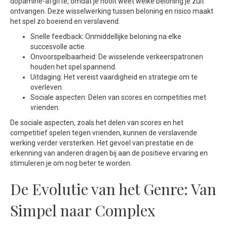
dopamine-afgifte, omdat je nooit weet welke beloning je zult
ontvangen. Deze wisselwerking tussen beloning en risico maakt
het spel zo boeiend en verslavend.
Snelle feedback: Onmiddellijke beloning na elke
succesvolle actie.
Onvoorspelbaarheid: De wisselende verkeerspatronen
houden het spel spannend.
Uitdaging: Het vereist vaardigheid en strategie om te
overleven.
Sociale aspecten: Delen van scores en competities met
vrienden.
De sociale aspecten, zoals het delen van scores en het
competitief spelen tegen vrienden, kunnen de verslavende
werking verder versterken. Het gevoel van prestatie en de
erkenning van anderen dragen bij aan de positieve ervaring en
stimuleren je om nog beter te worden.
De Evolutie van het Genre: Van
Simpel naar Complex