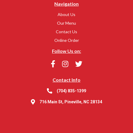
Navigation
About Us
Our Menu
Contact Us
Online Order
Follow Us on:
Contact Info
(704) 835-1399
716 Main St, Pineville, NC 28134