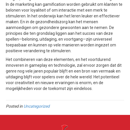
In de marketing kan gamification worden gebruikt om klanten te
belonen voor loyaliteit of om interactie met een merk te
stimuleren. In het onderwijs kan het leren leuker en effectiever
maken. En in de gezondheidszorg kan het mensen
aanmoedigen om gezondere gewoonten aan te nemen. De
principes die ten grondslag liggen aan het succes van deze
spellen—beloning, uitdaging, en voortgang—zijn universeel
toepasbaar en kunnen op vele manieren worden ingezet om
positieve verandering te stimuleren.
Het combineren van deze elementen, en het voortdurend
innoveren in gameplay en technologie, zal ervoor zorgen dat dit
genre nog vele jaren populair blijft en een bron van vermaak en
uitdaging blijft voor spelers over de hele wereld. Het potentieel
voor creativiteit en nieuwe ervaringen is enorm, en de
mogelijkheden voor de toekomst zijn eindeloos.
Posted in
Uncategorized