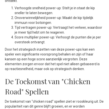
ontdekt.
Verhoogde snelheid power-up: Stelt je in staat de kip
sneller te laten bewegen.
Onoverwinnelijkheid power-up: Maakt de kip tijdelijk
immuun voor botsingen.
Tijd vertragen power-up: Vertraagt het verkeer, waardoor
je meer tijd hebt om te reageren.
Score multiplier power-up: Verhoogt de punten die je per
oversteek ontvangt.
Door het strategisch inzetten van deze power-ups kan een
speler een significante voorsprong behalen en zijn of haar
kansen op een hoge score aanzienlijk vergroten. Deze
elementen zorgen ervoor dat het spel niet alleen gebaseerd is
op reactiesnelheid, maar ook op strategisch denken.
De Toekomst van "Chicken
Road" Spellen
De toekomst van "chicken road" spellen ziet er rooskleurig uit. De
populariteit van dit genre blijft groeien, en er worden