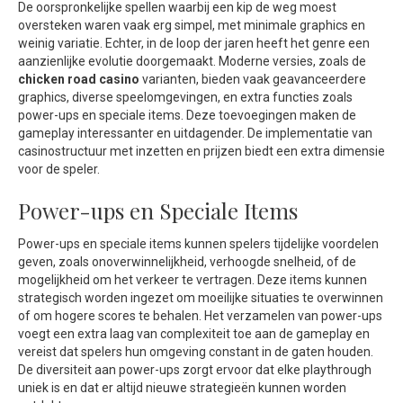
De oorspronkelijke spellen waarbij een kip de weg moest
oversteken waren vaak erg simpel, met minimale graphics en
weinig variatie. Echter, in de loop der jaren heeft het genre een
aanzienlijke evolutie doorgemaakt. Moderne versies, zoals de
chicken road casino
varianten, bieden vaak geavanceerdere
graphics, diverse speelomgevingen, en extra functies zoals
power-ups en speciale items. Deze toevoegingen maken de
gameplay interessanter en uitdagender. De implementatie van
casinostructuur met inzetten en prijzen biedt een extra dimensie
voor de speler.
Power-ups en Speciale Items
Power-ups en speciale items kunnen spelers tijdelijke voordelen
geven, zoals onoverwinnelijkheid, verhoogde snelheid, of de
mogelijkheid om het verkeer te vertragen. Deze items kunnen
strategisch worden ingezet om moeilijke situaties te overwinnen
of om hogere scores te behalen. Het verzamelen van power-ups
voegt een extra laag van complexiteit toe aan de gameplay en
vereist dat spelers hun omgeving constant in de gaten houden.
De diversiteit aan power-ups zorgt ervoor dat elke playthrough
uniek is en dat er altijd nieuwe strategieën kunnen worden