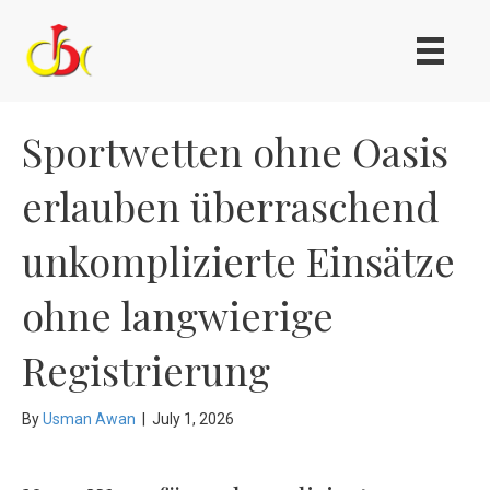
Sportwetten ohne Oasis
erlauben überraschend
unkomplizierte Einsätze
ohne langwierige
Registrierung
By
Usman Awan
|
July 1, 2026