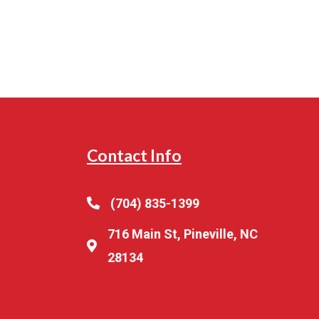
Contact Info
(704) 835-1399
716 Main St, Pineville, NC
28134