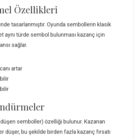
el Özellikleri
inde tasarlanmıştır. Oyunda sembollerin klasik
det aynı türde sembol bulunması kazanç için
ansı sağlar.
canı artar
ilir
ilir
Döndürmeler
(düşen semboller) özelliği bulunur. Kazanan
 düşer, bu şekilde birden fazla kazanç fırsatı