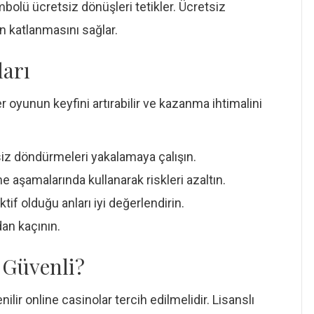
mbolü ücretsiz dönüşleri tetikler. Ücretsiz
n katlanmasını sağlar.
ları
oyunun keyfini artırabilir ve kazanma ihtimalini
siz döndürmeleri yakalamaya çalışın.
 aşamalarında kullanarak riskleri azaltın.
tif olduğu anları iyi değerlendirin.
an kaçının.
 Güvenli?
r online casinolar tercih edilmelidir. Lisanslı