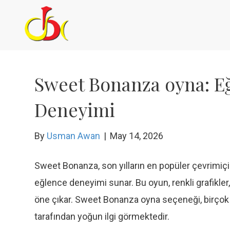
Sweet Bonanza oyna: Eğ
Deneyimi
By
Usman Awan
|
May 14, 2026
Sweet Bonanza, son yılların en popüler çevrimiçi 
eğlence deneyimi sunar. Bu oyun, renkli grafikle
öne çıkar. Sweet Bonanza oyna seçeneği, birço
tarafından yoğun ilgi görmektedir.