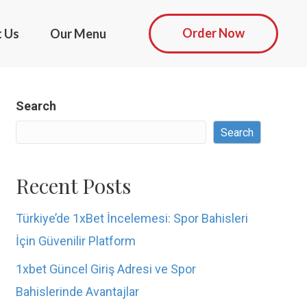
Order Now
t Us
Our Menu
Search
Search
Recent Posts
Türkiye’de 1xBet İncelemesi: Spor Bahisleri
İçin Güvenilir Platform
1xbet Güncel Giriş Adresi ve Spor
Bahislerinde Avantajlar