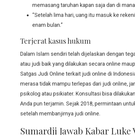
memasang taruhan kapan saja dan di mana 
“Setelah lima hari, uang itu masuk ke reke
enam bulan.”
Terjerat kasus hukum
Dalam Islam sendiri telah dijelaskan dengan teg
atau judi baik yang dilakukan secara online ma
Satgas Judi Online terkait judi online di Indonesi
merasa tidak mampu terlepas dari judi online, 
psikolog atau psikiater. Konsultasi bisa dilaku
Anda pun terjamin. Sejak 2018, permintaan untu
setelah membanjirnya judi online.
Sumardji Jawab Kabar Luke V