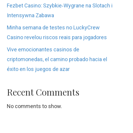
Fezbet Casino: Szybkie‑Wygrane na Slotach i
Intensywna Zabawa
Minha semana de testes no LuckyCrew
Casino revelou riscos reais para jogadores
Vive emocionantes casinos de
criptomonedas, el camino probado hacia el
éxito en los juegos de azar
Recent Comments
No comments to show.