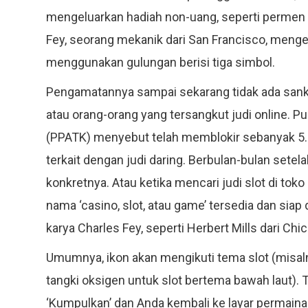
mengeluarkan hadiah non-uang, seperti permen 
Fey, seorang mekanik dari San Francisco, men
menggunakan gulungan berisi tiga simbol.
Pengamatannya sampai sekarang tidak ada sanks
atau orang-orang yang tersangkut judi online. P
(PPATK) menyebut telah memblokir sebanyak 5
terkait dengan judi daring. Berbulan-bulan setel
konkretnya. Atau ketika mencari judi slot di toko
nama ‘casino, slot, atau game’ tersedia dan sia
karya Charles Fey, seperti Herbert Mills dari Chi
Umumnya, ikon akan mengikuti tema slot (misalny
tangki oksigen untuk slot bertema bawah laut). 
‘Kumpulkan’ dan Anda kembali ke layar permain