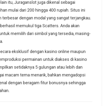
lain itu, Juraganslot juga dikenal sebagai
an mulai dari 200 hingga 400 rupiah. Situs ini
h terbesar dengan modal yang sangat terjangkau.
 berhasil memukul tiga Scatters. Anda akan
untuk memilih dari simbol yang tersedia, masing-
a.
ecara eksklusif dengan kasino online maupun
memproduksi permainan untuk diakses di kasino
mpilkan setidaknya 5 gulungan atau lebih dan
agai macam tema menarik, bahkan mengadopsi
erkenal dengan beragam fitur bonusnya sehingga
ahan.