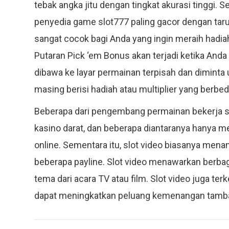
tebak angka jitu dengan tingkat akurasi tinggi. Se
penyedia game slot777 paling gacor dengan taruh
sangat cocok bagi Anda yang ingin meraih hadia
Putaran Pick ‘em Bonus akan terjadi ketika Anda
dibawa ke layar permainan terpisah dan diminta 
masing berisi hadiah atau multiplier yang berbed
Beberapa dari pengembang permainan bekerja s
kasino darat, dan beberapa diantaranya hanya 
online. Sementara itu, slot video biasanya mena
beberapa payline. Slot video menawarkan berb
tema dari acara TV atau film. Slot video juga t
dapat meningkatkan peluang kemenangan tamb