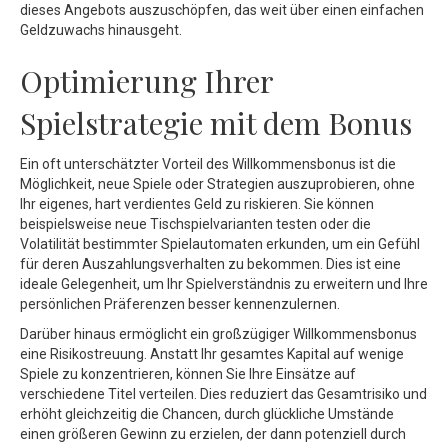
dieses Angebots auszuschöpfen, das weit über einen einfachen
Geldzuwachs hinausgeht.
Optimierung Ihrer
Spielstrategie mit dem Bonus
Ein oft unterschätzter Vorteil des Willkommensbonus ist die
Möglichkeit, neue Spiele oder Strategien auszuprobieren, ohne
Ihr eigenes, hart verdientes Geld zu riskieren. Sie können
beispielsweise neue Tischspielvarianten testen oder die
Volatilität bestimmter Spielautomaten erkunden, um ein Gefühl
für deren Auszahlungsverhalten zu bekommen. Dies ist eine
ideale Gelegenheit, um Ihr Spielverständnis zu erweitern und Ihre
persönlichen Präferenzen besser kennenzulernen.
Darüber hinaus ermöglicht ein großzügiger Willkommensbonus
eine Risikostreuung. Anstatt Ihr gesamtes Kapital auf wenige
Spiele zu konzentrieren, können Sie Ihre Einsätze auf
verschiedene Titel verteilen. Dies reduziert das Gesamtrisiko und
erhöht gleichzeitig die Chancen, durch glückliche Umstände
einen größeren Gewinn zu erzielen, der dann potenziell durch