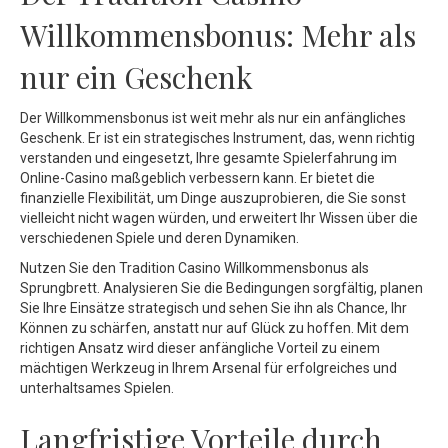
Willkommensbonus: Mehr als
nur ein Geschenk
Der Willkommensbonus ist weit mehr als nur ein anfängliches
Geschenk. Er ist ein strategisches Instrument, das, wenn richtig
verstanden und eingesetzt, Ihre gesamte Spielerfahrung im
Online-Casino maßgeblich verbessern kann. Er bietet die
finanzielle Flexibilität, um Dinge auszuprobieren, die Sie sonst
vielleicht nicht wagen würden, und erweitert Ihr Wissen über die
verschiedenen Spiele und deren Dynamiken.
Nutzen Sie den Tradition Casino Willkommensbonus als
Sprungbrett. Analysieren Sie die Bedingungen sorgfältig, planen
Sie Ihre Einsätze strategisch und sehen Sie ihn als Chance, Ihr
Können zu schärfen, anstatt nur auf Glück zu hoffen. Mit dem
richtigen Ansatz wird dieser anfängliche Vorteil zu einem
mächtigen Werkzeug in Ihrem Arsenal für erfolgreiches und
unterhaltsames Spielen.
Langfristige Vorteile durch