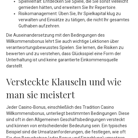
Spielvielfalt: Entdecken Sie Spiele, die Sie sonst vielleicht
gemieden hätten, und erweitern Sie Ihr Repertoire.
Risikomanagement: Üben Sie, Ihr Spielkapital klug zu
verwalten und Einsätze zu tätigen, die nicht Ihr gesamtes
Guthaben aufzehren.
Die Auseinandersetzung mit den Bedingungen des
Willkommensbonus lehrt Sie auch wichtige Lektionen über
verantwortungsbewusstes Spielen. Sie lernen, die Risiken zu
bewerten und zu verstehen, dass Glücksspiel eine Form der
Unterhaltung ist und keine garantierte Einkommensquelle
darstellt.
Versteckte Klauseln und wie
man sie meistert
Jeder Casino-Bonus, einschließlich des Tradition Casino
Willkommensbonus, unterliegt bestimmten Bedingungen. Diese
sind oft in den Allgemeinen Geschäftsbedingungen versteckt
und können von entscheidender Bedeutung sein. Ein typisches
Beispiel sind die Umsatzanforderungen, die festlegen, wie oft
Sie den Bonusbetrag (oder Bonus und Einzahlung) umsetzen