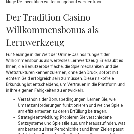
kluge Re-Investition weiter ausgebaut werden kann.
Der Tradition Casino
Willkommensbonus als
Lernwerkzeug
Für Neulinge in der Welt der Online-Casinos fungiert der
Willkommensbonus als wertvolles Lernwerkzeug. Er erlaubt es
Ihnen, die Benutzeroberfläche, die Spielmechaniken und die
Wettstrukturen kennenzulernen, ohne den Druck, sofort mit
echtem Geld erfolgreich sein zu müssen. Diese risikofreie
Erkundung ist entscheidend, um Vertrauen in die Plattform und
in Ihre eigenen Fähigkeiten zu entwickeln.
Verständnis der Bonusbedingungen: Lernen Sie, wie
Umsatzanforderungen funktionieren und welche Spiele
am effizientesten zu deren Erfüllung beitragen.
Strategieentwicklung: Probieren Sie verschiedene
Setzsysteme und Spielstile aus, um herauszufinden, was
am besten zu Ihrer Persönlichkeit und Ihren Zielen passt.