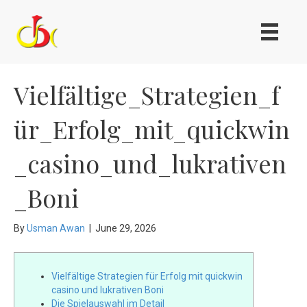
Vielfältige_Strategien_f
ür_Erfolg_mit_quickwin
_casino_und_lukrativen
_Boni
By
Usman Awan
|
June 29, 2026
Vielfältige Strategien für Erfolg mit quickwin
casino und lukrativen Boni
Die Spielauswahl im Detail