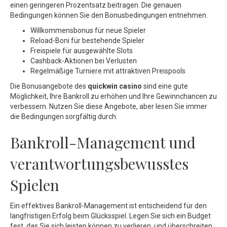
einen geringeren Prozentsatz beitragen. Die genauen
Bedingungen können Sie den Bonusbedingungen entnehmen.
Willkommensbonus für neue Spieler
Reload-Boni für bestehende Spieler
Freispiele für ausgewählte Slots
Cashback-Aktionen bei Verlusten
Regelmäßige Turniere mit attraktiven Preispools
Die Bonusangebote des
quickwin casino
sind eine gute
Möglichkeit, Ihre Bankroll zu erhöhen und Ihre Gewinnchancen zu
verbessern. Nutzen Sie diese Angebote, aber lesen Sie immer
die Bedingungen sorgfältig durch.
Bankroll-Management und
verantwortungsbewusstes
Spielen
Ein effektives Bankroll-Management ist entscheidend für den
langfristigen Erfolg beim Glücksspiel. Legen Sie sich ein Budget
fest, das Sie sich leisten können zu verlieren, und überschreiten