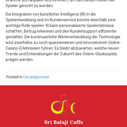
Branche sich anpasst und innoviert, um den Bedürfnissen der
Spieler gerecht zu werden.
Die Integration von künstlicher Intelligenz (KI) in die
Spielentwicklung und im Kundenservice könnte ebenfalls eine
wichtige Rolle spielen. KI kann personalisierte Spielerlebnisse
schaffen, Betrug erkennen und den Kundensupport effizienter
gestalten. Die kontinuierliche Weiterentwicklung der Technologie
wird zweifellos zu noch spannenderen und innovativeren Online-
Casino-Erlebnissen führen. Es bleibt abzuwarten, welche neuen
Trends und Entwicklungen die Zukunft des Online-Glücksspiels
prägen werden.
Posted in
Uncategorized
Sri Balaji Caffe