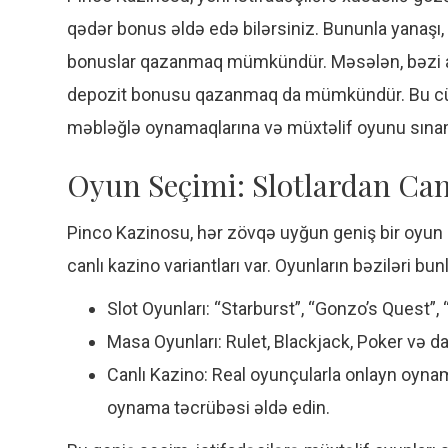
qədər bonus əldə edə bilərsiniz. Bununla yanaşı,
bonuslar qazanmaq mümkündür. Məsələn, bəzi a
depozit bonusu qazanmaq da mümkündür. Bu cür 
məbləğlə oynamaqlarına və müxtəlif oyunu sına
Oyun Seçimi: Slotlardan Can
Pinco Kazinosu, hər zövqə uyğun geniş bir oyun se
canlı kazino variantları var. Oyunların bəziləri bunl
Slot Oyunları: “Starburst”, “Gonzo’s Quest”
Masa Oyunları: Rulet, Blackjack, Poker və d
Canlı Kazino: Real oyunçularla onlayn oyna
oynama təcrübəsi əldə edin.