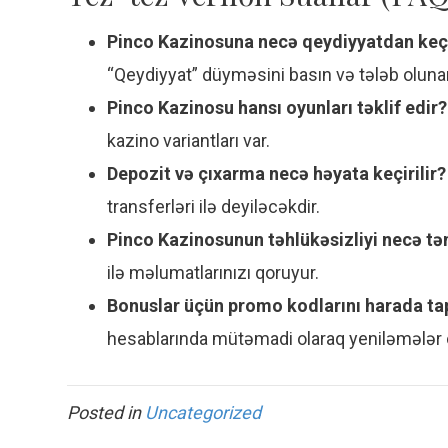
Pinco Kazinosuna necə qeydiyyatdan ke
“Qeydiyyat” düyməsini basın və tələb olunan
Pinco Kazinosu hansı oyunları təklif edir?
kazino variantları var.
Depozit və çıxarma necə həyata keçirilir?
transferləri ilə deyiləcəkdir.
Pinco Kazinosunun təhlükəsizliyi necə təm
ilə məlumatlarınızı qoruyur.
Bonuslar üçün promo kodlarını harada t
hesablarında mütəmadi olaraq yeniləmələr o
Posted in
Uncategorized