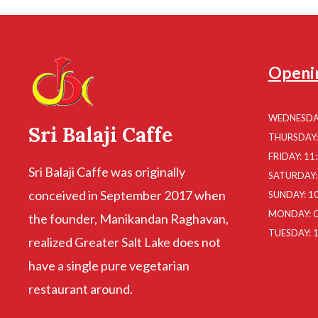
Openi
WEDNESDAY
Sri Balaji Caffe
THURSDAY: 
FRIDAY: 11
Sri Balaji Caffe was originally
SATURDAY: 
conceived in September 2017 when
SUNDAY: 10
MONDAY: 
the founder, Manikandan Raghavan,
TUESDAY: 1
realized Greater Salt Lake does not
have a single pure vegetarian
restaurant around.