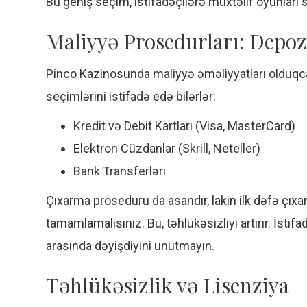
Bu geniş seçim, istifadəçilərə müxtəlif oyunları 
Maliyyə Prosedurları: Depoz
Pinco Kazinosunda maliyyə əməliyyatları olduqca 
seçimlərini istifadə edə bilərlər:
Kredit və Debit Kartları (Visa, MasterCard)
Elektron Cüzdanlar (Skrill, Neteller)
Bank Transferləri
Çıxarma proseduru da asandır, lakin ilk dəfə çıx
tamamlamalısınız. Bu, təhlükəsizliyi artırır. İsti
arasında dəyişdiyini unutmayın.
Təhlükəsizlik və Lisenziya