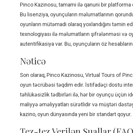
Pinco Kazinosu, tamami ilə qanuni bir platforma ol
Bu lisenziya, oyunçuların məlumatlarının qorundu
oyunların mütəmadi olaraq yoxlandığını təmin edi
texnologiyası ilə məlumatların şifrələnməsi və oy
autentifikasiya var. Bu, oyunçuların öz hesabların
Nəticə
Son olaraq, Pinco Kazinosu, Virtual Tours of Pi
oyun təcrübəsi təqdim edir. İstifadəçi dostu int
təhlükəsizlik tədbirləri ilə, hər bir oyunçu üçün 
maliyyə əməliyyatları sürətlidir və müştəri dəstə
kazino, oyun dünyasında yeni bir standart qoyur.
Tez-tez Verilən Suallar (FAQ