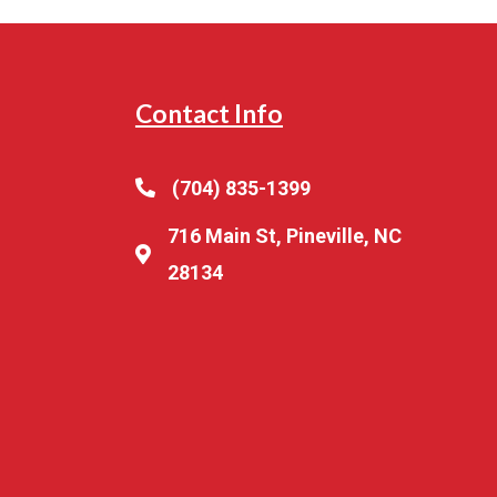
Contact Info
(704) 835-1399
716 Main St, Pineville, NC
28134