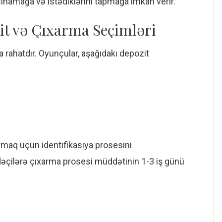
sınamağa və istədiklərini tapmağa imkan verir.
it və Çıxarma Seçimləri
rahatdır. Oyunçular, aşağıdakı depozit
armaq üçün identifikasiya prosesini
fadəçilərə çıxarma prosesi müddətinin 1-3 iş günü