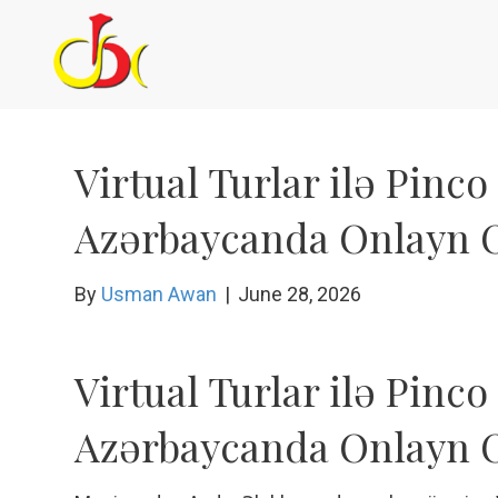
Virtual Turlar ilə Pinc
Azərbaycanda Onlayn 
By
Usman Awan
|
June 28, 2026
Virtual Turlar ilə Pinc
Azərbaycanda Onlayn 