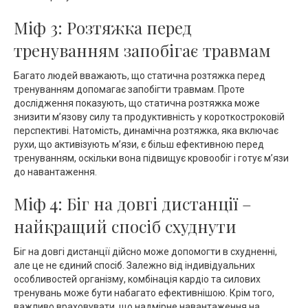
Міф 3: Розтяжка перед
тренуванням запобігає травмам
Багато людей вважають, що статична розтяжка перед
тренуванням допомагає запобігти травмам. Проте
дослідження показують, що статична розтяжка може
знизити м’язову силу та продуктивність у короткостроковій
перспективі. Натомість, динамічна розтяжка, яка включає
рухи, що активізують м’язи, є більш ефективною перед
тренуванням, оскільки вона підвищує кровообіг і готує м’язи
до навантаження.
Міф 4: Біг на довгі дистанції –
найкращий спосіб схуднути
Біг на довгі дистанції дійсно може допомогти в схудненні,
але це не єдиний спосіб. Залежно від індивідуальних
особливостей організму, комбінація кардіо та силових
тренувань може бути набагато ефективнішою. Крім того,
важливо враховувати, що надмірне навантаження на