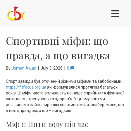
Спортивні міфи: що
правда, а що вигадка
By
Usman Awan
|
July 3, 2026
|
0
Спорт завжди був оточений різними міфами та забобонами,
https://fitfocus.org.ua
які формувалися протягом багатьох
років. Ці міфи часто впливають на наше сприйняття фізичної
активності, тренувань та здоров’я. У цьому звіті ми
розглянемо найпоширеніші спортивні міфи, розберемося, що
в них є правдою, а що – вигадкою.
Міф 1: Пити воду під час