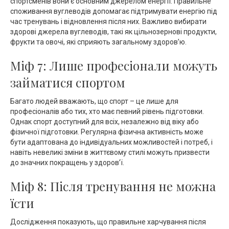
спортсменів вони є основним джерелом енергії. Правильне
споживання вуглеводів допомагає підтримувати енергію під
час тренувань і відновлення після них. Важливо вибирати
здорові джерела вуглеводів, такі як цільнозернові продукти,
фрукти та овочі, які сприяють загальному здоров’ю.
Міф 7: Лише професіонали можуть
займатися спортом
Багато людей вважають, що спорт – це лише для
професіоналів або тих, хто має певний рівень підготовки.
Однак спорт доступний для всіх, незалежно від віку або
фізичної підготовки. Регулярна фізична активність може
бути адаптована до індивідуальних можливостей і потреб, і
навіть невеликі зміни в життєвому стилі можуть призвести
до значних покращень у здоров’ї.
Міф 8: Після тренування не можна
їсти
Дослідження показують, що правильне харчування після