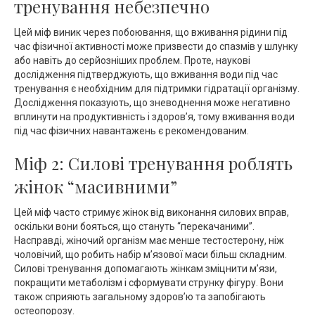
тренування небезпечно
Цей міф виник через побоювання, що вживання рідини під
час фізичної активності може призвести до спазмів у шлунку
або навіть до серйозніших проблем. Проте, наукові
дослідження підтверджують, що вживання води під час
тренування є необхідним для підтримки гідратації організму.
Дослідження показують, що зневоднення може негативно
вплинути на продуктивність і здоров’я, тому вживання води
під час фізичних навантажень є рекомендованим.
Міф 2: Силові тренування роблять
жінок “масивними”
Цей міф часто стримує жінок від виконання силових вправ,
оскільки вони бояться, що стануть “перекачаними”.
Насправді, жіночий організм має менше тестостерону, ніж
чоловічий, що робить набір м’язової маси більш складним.
Силові тренування допомагають жінкам зміцнити м’язи,
покращити метаболізм і сформувати струнку фігуру. Вони
також сприяють загальному здоров’ю та запобігають
остеопорозу.