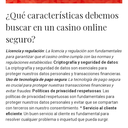
¿Qué características debemos
buscar en un casino online
seguro?
Licencia y regulación
: La licencia y regulación son fundamentales
para garantizar que el casino online cumpla con las normas y
regulaciones establecidas.
Criptografía y seguridad de datos
:
La criptografía y seguridad de datos son esenciales para
proteger nuestros datos personales y transacciones financieras.
Uso de tecnología de pago segura
: La tecnología de pago segura
es crucial para proteger nuestras transacciones financieras y
evitar fraudes.
Políticas de privacidad respetuosas
: Las
políticas de privacidad respetuosas son fundamentales para
proteger nuestros datos personales y evitar que se compartan
con terceros sin nuestro consentimiento. *
Servicio al cliente
eficiente
: Un buen servicio al cliente es fundamental para
resolver cualquier problema o inquietud que pueda surgir.