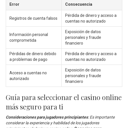
Error
Consecuencia
Pérdida de dinero y acceso a
Registros de cuenta falsos
cuentas no autorizado
Exposición de datos
Información personal
personales y fraude
comprometida
financiero
Pérdidas de dinero debido
Pérdida de dinero y acceso a
a problemas de pago
cuentas no autorizado
Exposición de datos
Acceso a cuentas no
personales y fraude
autorizado
financiero
Guía para seleccionar el casino online
más seguro para ti
Consideraciones para jugadores principiantes
: Es importante
considerar la experiencia y habilidad de los jugadores