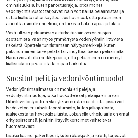
ominaisuuksia, kuten panostusrajoja, jotka monet
vedonlyöntisivustot tarjoavat. Näin voit hallita pelaamistasi ja
estää liiallista rahankäyttöä. Jos huomaat, että pelaaminen
aiheuttaa sinulle ongelmia, on tärkeää hakea apua ja tukea.
Vastuullinen pelaaminen ei tarkoita vain omien rajojen
asettamista, vaan myös ymmärrystä vedonlyöntiin liittyvistä
riskeistä. Opettele tunnistamaan hälytysmerkkejä, kuten
pakonomainen tarve pelata tai viihdyttää itseään pelaamalla.
Nämä voivat olla merkkejä siitä, että pelaaminen on mennyt
liiallisuuksiin ja vaatii tarkempaa harkintaa.
Suositut pelit ja vedonlyöntimuodot
Vedonlyöntimaailmassa on monia eri pelejä ja
vedonlyöntimuotoja, jotka houkuttelevat pelaajia eri tavoin.
Urheiluvedonlyönti on yksi yleisimmistä muodoista, jossa voit
lyödä vetoa eri urheilutapahtumista, kuten jalkapallosta,
jääkiekosta tai hevoskilpailuista. Jokaisella urheilulajilla on omat
erityispiirteensä, ja niihin liittyvät kertoimet vaihtelevat
huomattavasti.
Lisäksi kasino- ja korttipelit, kuten blackjack ja ruletti, tarjoavat