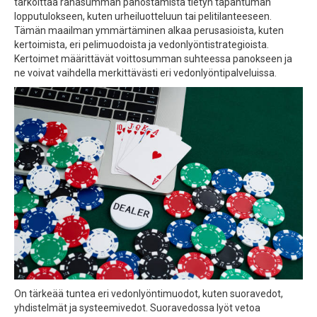
tarkoittaa rahasumman panostamista tietyn tapahtuman
lopputulokseen, kuten urheiluotteluun tai pelitilanteeseen.
Tämän maailman ymmärtäminen alkaa perusasioista, kuten
kertoimista, eri pelimuodoista ja vedonlyöntistrategioista.
Kertoimet määrittävät voittosumman suhteessa panokseen ja
ne voivat vaihdella merkittävästi eri vedonlyöntipalveluissa.
On tärkeää tuntea eri vedonlyöntimuodot, kuten suoravedot,
yhdistelmät ja systeemivedot. Suoravedossa lyöt vetoa