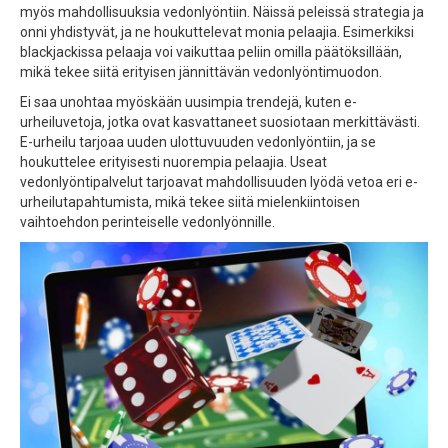
myös mahdollisuuksia vedonlyöntiin. Näissä peleissä strategia ja
onni yhdistyvät, ja ne houkuttelevat monia pelaajia. Esimerkiksi
blackjackissa pelaaja voi vaikuttaa peliin omilla päätöksillään,
mikä tekee siitä erityisen jännittävän vedonlyöntimuodon.
Ei saa unohtaa myöskään uusimpia trendejä, kuten e-
urheiluvetoja, jotka ovat kasvattaneet suosiotaan merkittävästi.
E-urheilu tarjoaa uuden ulottuvuuden vedonlyöntiin, ja se
houkuttelee erityisesti nuorempia pelaajia. Useat
vedonlyöntipalvelut tarjoavat mahdollisuuden lyödä vetoa eri e-
urheilutapahtumista, mikä tekee siitä mielenkiintoisen
vaihtoehdon perinteiselle vedonlyönnille.