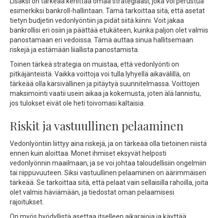
Lisäksi on tärkeää kehittää omaa strategiaasi, joka voi perustua
esimerkiksi bankroll-hallintaan. Tämä tarkoittaa sitä, että asetat
tietyn budjetin vedonlyöntiin ja pidät siitä kiinni. Voit jakaa
bankrollisi eri osiin ja päättää etukäteen, kuinka paljon olet valmis
panostamaan eri vedoissa. Tämä auttaa sinua hallitsemaan
riskejä ja estämään liiallista panostamista.
Toinen tärkeä strategia on muistaa, että vedonlyönti on
pitkäjänteistä. Vaikka voittoja voi tulla lyhyellä aikavälillä, on
tärkeää olla kärsivällinen ja pitäytyä suunnitelmassa. Voittojen
maksimointi vaatii usein aikaa ja kokemusta, joten älä lannistu,
jos tulokset eivät ole heti toivomasi kaltaisia.
Riskit ja vastuullinen pelaaminen
Vedonlyöntiin liittyy aina riskejä, ja on tärkeää olla tietoinen niistä
ennen kuin aloittaa. Monet ihmiset eksyvät helposti
vedonlyönnin maailmaan, ja se voi johtaa taloudellisiin ongelmiin
tai riippuvuuteen. Siksi vastuullinen pelaaminen on äärimmäisen
tärkeää. Se tarkoittaa sitä, että pelaat vain sellaisilla rahoilla, joita
olet valmis häviämään, ja tiedostat oman pelaamisesi
rajoitukset.
On myös hyödyllistä asettaa itselleen aikarajoja ja käyttää