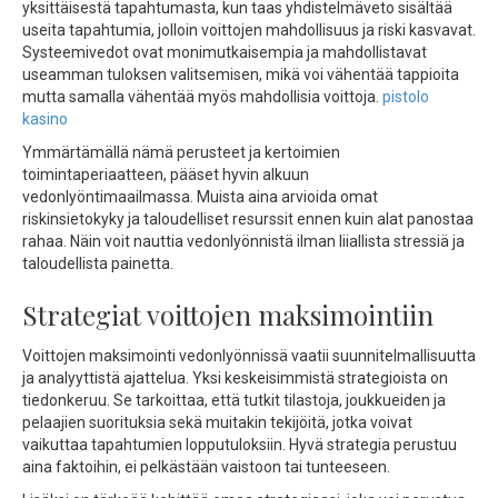
yksittäisestä tapahtumasta, kun taas yhdistelmäveto sisältää
useita tapahtumia, jolloin voittojen mahdollisuus ja riski kasvavat.
Systeemivedot ovat monimutkaisempia ja mahdollistavat
useamman tuloksen valitsemisen, mikä voi vähentää tappioita
mutta samalla vähentää myös mahdollisia voittoja.
pistolo
kasino
Ymmärtämällä nämä perusteet ja kertoimien
toimintaperiaatteen, pääset hyvin alkuun
vedonlyöntimaailmassa. Muista aina arvioida omat
riskinsietokyky ja taloudelliset resurssit ennen kuin alat panostaa
rahaa. Näin voit nauttia vedonlyönnistä ilman liiallista stressiä ja
taloudellista painetta.
Strategiat voittojen maksimointiin
Voittojen maksimointi vedonlyönnissä vaatii suunnitelmallisuutta
ja analyyttistä ajattelua. Yksi keskeisimmistä strategioista on
tiedonkeruu. Se tarkoittaa, että tutkit tilastoja, joukkueiden ja
pelaajien suorituksia sekä muitakin tekijöitä, jotka voivat
vaikuttaa tapahtumien lopputuloksiin. Hyvä strategia perustuu
aina faktoihin, ei pelkästään vaistoon tai tunteeseen.