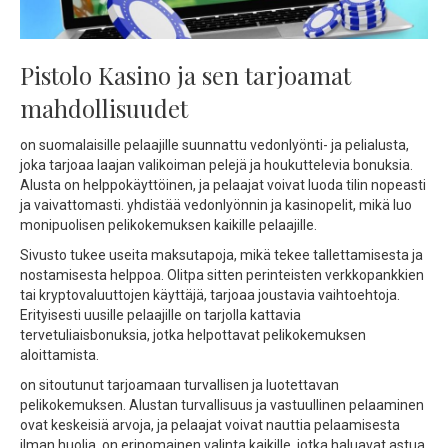
Pistolo Kasino ja sen tarjoamat
mahdollisuudet
on suomalaisille pelaajille suunnattu vedonlyönti- ja pelialusta,
joka tarjoaa laajan valikoiman pelejä ja houkuttelevia bonuksia.
Alusta on helppokäyttöinen, ja pelaajat voivat luoda tilin nopeasti
ja vaivattomasti. yhdistää vedonlyönnin ja kasinopelit, mikä luo
monipuolisen pelikokemuksen kaikille pelaajille.
Sivusto tukee useita maksutapoja, mikä tekee tallettamisesta ja
nostamisesta helppoa. Olitpa sitten perinteisten verkkopankkien
tai kryptovaluuttojen käyttäjä, tarjoaa joustavia vaihtoehtoja.
Erityisesti uusille pelaajille on tarjolla kattavia
tervetuliaisbonuksia, jotka helpottavat pelikokemuksen
aloittamista.
on sitoutunut tarjoamaan turvallisen ja luotettavan
pelikokemuksen. Alustan turvallisuus ja vastuullinen pelaaminen
ovat keskeisiä arvoja, ja pelaajat voivat nauttia pelaamisesta
ilman huolia. on erinomainen valinta kaikille, jotka haluavat astua