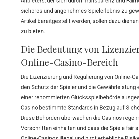
Anbieters, der sich durch Transparenz und Fairne
sicheres und angenehmes Spielerlebnis zu gewäh
Artikel bereitgestellt werden, sollen dazu dien
zu bieten.
Die Bedeutung von Lizenzie
Online-Casino-Bereich
Die Lizenzierung und Regulierung von Online-C
den Schutz der Spieler und die Gewährleistung ei
einer renommierten Glücksspielbehörde ausgeste
Casino bestimmte Standards in Bezug auf Sicher
Diese Behörden überwachen die Casinos regelmä
Vorschriften einhalten und dass die Spiele fair s
Online-Casinos illegal und birgt erhebliche Risike