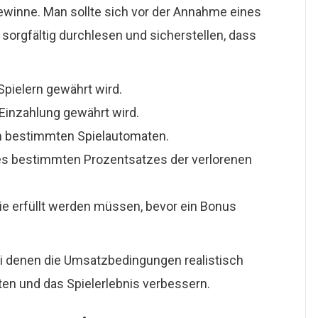
ewinne. Man sollte sich vor der Annahme eines
rgfältig durchlesen und sicherstellen, dass
pielern gewährt wird.
 Einzahlung gewährt wird.
m bestimmten Spielautomaten.
es bestimmten Prozentsatzes der verlorenen
e erfüllt werden müssen, bevor ein Bonus
 denen die Umsatzbedingungen realistisch
ieten und das Spielerlebnis verbessern.