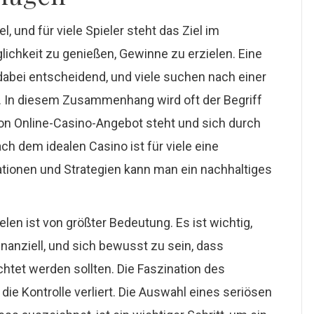
, und für viele Spieler steht das Ziel im
ichkeit zu genießen, Gewinne zu erzielen. Eine
 dabei entscheidend, und viele suchen nach einer
tet. In diesem Zusammenhang wird oft der Begriff
von Online-Casino-Angebot steht und sich durch
 dem idealen Casino ist für viele eine
ationen und Strategien kann man ein nachhaltiges
en ist von größter Bedeutung. Es ist wichtig,
finanziell, und sich bewusst zu sein, dass
htet werden sollten. Die Faszination des
die Kontrolle verliert. Die Auswahl eines seriösen