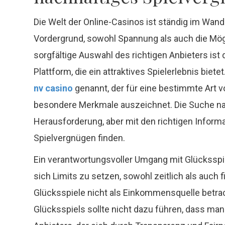
Die Welt der Online-Casinos ist ständig im Wandel
Vordergrund, sowohl Spannung als auch die Mögl
sorgfältige Auswahl des richtigen Anbieters ist
Plattform, die ein attraktives Spielerlebnis bie
nv casino
genannt, der für eine bestimmte Art 
besondere Merkmale auszeichnet. Die Suche nach
Herausforderung, aber mit den richtigen Inform
Spielvergnügen finden.
Ein verantwortungsvoller Umgang mit Glücksspiel
sich Limits zu setzen, sowohl zeitlich als auch 
Glücksspiele nicht als Einkommensquelle betrac
Glücksspiels sollte nicht dazu führen, dass man 