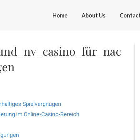
Home
About Us
Contac
_und_nv_casino_für_nac
gen
chhaltiges Spielvergnügen
ierung im Online-Casino-Bereich
ngungen