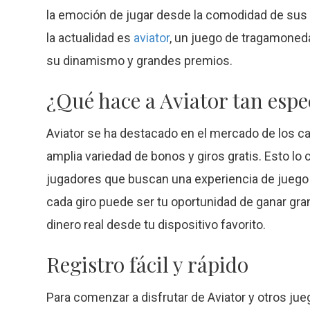
la emoción de jugar desde la comodidad de sus
la actualidad es
aviator
, un juego de tragamoned
su dinamismo y grandes premios.
¿Qué hace a Aviator tan espe
Aviator se ha destacado en el mercado de los ca
amplia variedad de bonos y giros gratis. Esto lo 
jugadores que buscan una experiencia de juego e
cada giro puede ser tu oportunidad de ganar gra
dinero real desde tu dispositivo favorito.
Registro fácil y rápido
Para comenzar a disfrutar de Aviator y otros jue