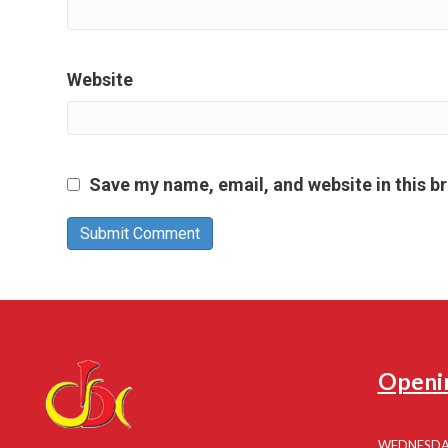
Website
Save my name, email, and website in this b
Openi
WEDNESDAY