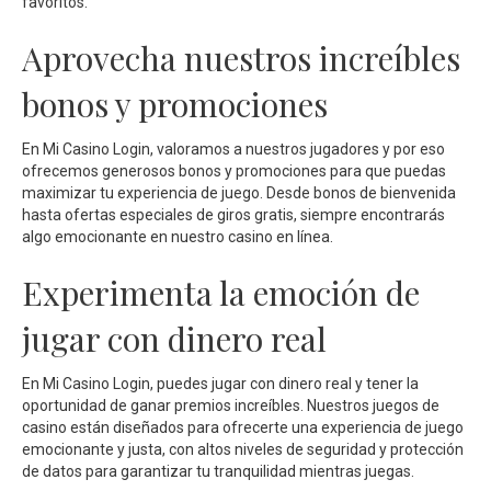
favoritos.
Aprovecha nuestros increíbles
bonos y promociones
En Mi Casino Login, valoramos a nuestros jugadores y por eso
ofrecemos generosos bonos y promociones para que puedas
maximizar tu experiencia de juego. Desde bonos de bienvenida
hasta ofertas especiales de giros gratis, siempre encontrarás
algo emocionante en nuestro casino en línea.
Experimenta la emoción de
jugar con dinero real
En Mi Casino Login, puedes jugar con dinero real y tener la
oportunidad de ganar premios increíbles. Nuestros juegos de
casino están diseñados para ofrecerte una experiencia de juego
emocionante y justa, con altos niveles de seguridad y protección
de datos para garantizar tu tranquilidad mientras juegas.