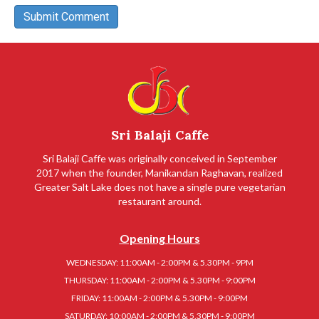
Sri Balaji Caffe
Sri Balaji Caffe was originally conceived in September
2017 when the founder, Manikandan Raghavan, realized
Greater Salt Lake does not have a single pure vegetarian
restaurant around.
Opening Hours
WEDNESDAY: 11:00AM - 2:00PM & 5.30PM - 9PM
THURSDAY: 11:00AM - 2:00PM & 5.30PM - 9:00PM
FRIDAY: 11:00AM - 2:00PM & 5.30PM - 9:00PM
SATURDAY: 10:00AM - 2:00PM & 5.30PM - 9:00PM