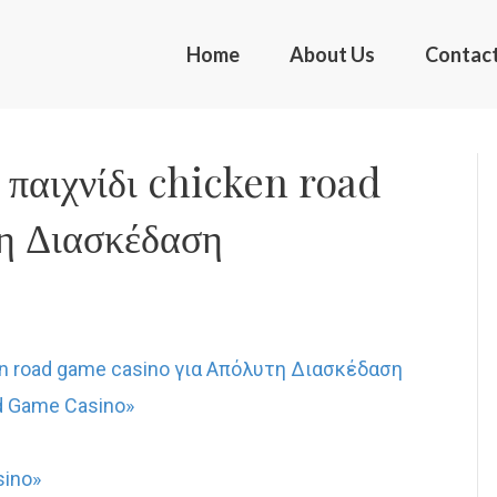
Home
About Us
Contac
 παιχνίδι chicken road
η Διασκέδαση
en road game casino για Απόλυτη Διασκέδαση
d Game Casino»
sino»