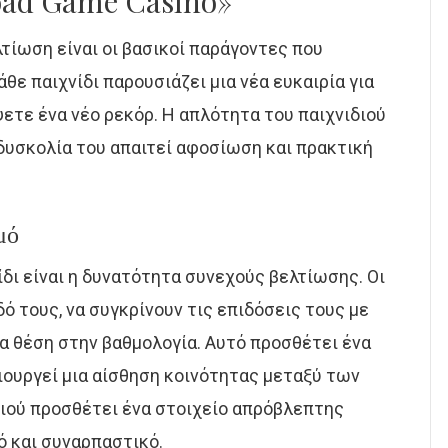
oad Game Casino»
λτίωση είναι οι βασικοί παράγοντες που
θε παιχνίδι παρουσιάζει μια νέα ευκαιρία για
ετε ένα νέο ρεκόρ. Η απλότητα του παιχνιδιού
η δυσκολία του απαιτεί αφοσίωση και πρακτική
μό
ίδι είναι η δυνατότητα συνεχούς βελτίωσης. Οι
 τους, να συγκρίνουν τις επιδόσεις τους με
α θέση στην βαθμολογία. Αυτό προσθέτει ένα
ιουργεί μια αίσθηση κοινότητας μεταξύ των
διού προσθέτει ένα στοιχείο απρόβλεπτης
ό και συναρπαστικό.