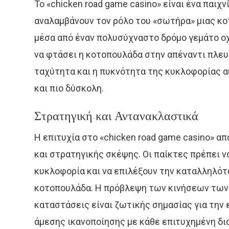
Το «chicken road game casino» είναι ένα παιχν
αναλαμβάνουν τον ρόλο του «σωτήρα» μιας κ
μέσα από έναν πολυσύχναστο δρόμο γεμάτο οχή
να φτάσει η κοτοπουλάδα στην απέναντι πλευ
ταχύτητα και η πυκνότητα της κυκλοφορίας 
και πιο δύσκολη.
Στρατηγική και Αντανακλαστικά
Η επιτυχία στο «chicken road game casino» 
και στρατηγικής σκέψης. Οι παίκτες πρέπει ν
κυκλοφορία και να επιλέξουν την καταλληλότε
κοτοπουλάδα. Η πρόβλεψη των κινήσεων των
καταστάσεις είναι ζωτικής σημασίας για την 
άμεσης ικανοποίησης με κάθε επιτυχημένη δι