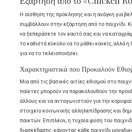
Εξάρτηση από το «Chicken R
Η αίσθηση της πρόκλησης και η ανάγκη για βε
συμβάλλουν στην εξάρτηση από το παιχνίδι. Κά
να ξεπεράσετε τον εαυτό σας και να καταγράψ
το καθιστά εύκολο να το μάθει κανείς, αλλά 
για να το τελειοποιήσει.
Χαρακτηριστικά που Προκαλούν Εθισ
Μια από τις βασικές αιτίες εθισμού στο παιχν
παίκτες μπορούν να παρακολουθούν την πρόοδό
άλλους και να ανταγωνιστούν για την κορυφαί
στοιχείο κοινωνικής αλληλεπίδρασης και δημ
παικτών. Επιπλέον, η τυχαία φύση του παιχνι
διασκέδασης, κάνοντας κάθε παιχνίδι μοναδικ