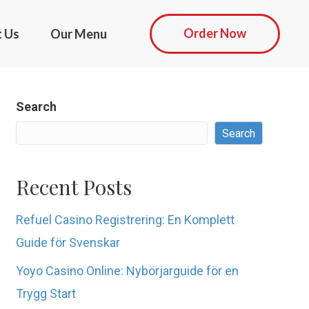
Order Now
t Us
Our Menu
Search
Search
Recent Posts
Refuel Casino Registrering: En Komplett
Guide för Svenskar
Yoyo Casino Online: Nybörjarguide för en
Trygg Start