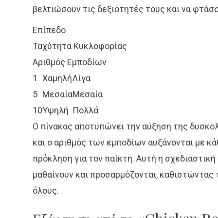
βελτιώσουν τις δεξιότητές τους και να φτάσ
Επίπεδο
Ταχύτητα Κυκλοφορίας
Αριθμός Εμποδίων
1
Χαμηλή
Λίγα
5
Μεσαία
Μεσαία
10
Υψηλή
Πολλά
Ο πίνακας αποτυπώνει την αύξηση της δυσκολ
και ο αριθμός των εμποδίων αυξάνονται με κά
πρόκληση για τον παίκτη. Αυτή η σχεδιαστική
μαθαίνουν και προσαρμόζονται, καθιστώντας τ
όλους.