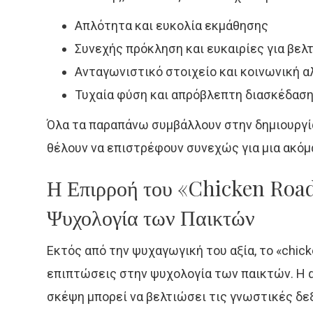
Απλότητα και ευκολία εκμάθησης
Συνεχής πρόκληση και ευκαιρίες για βελ
Ανταγωνιστικό στοιχείο και κοινωνική 
Τυχαία φύση και απρόβλεπτη διασκέδασ
Όλα τα παραπάνω συμβάλλουν στην δημιουργία
θέλουν να επιστρέφουν συνεχώς για μια ακόμ
Η Επιρροή του «Chicken Roa
Ψυχολογία των Παικτών
Εκτός από την ψυχαγωγική του αξία, το «chick
επιπτώσεις στην ψυχολογία των παικτών. Η α
σκέψη μπορεί να βελτιώσει τις γνωστικές δεξ