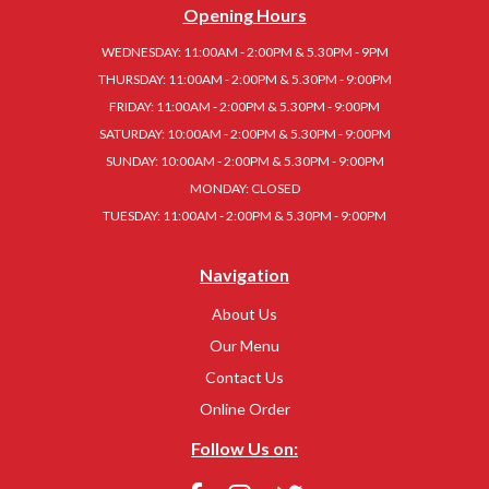
Opening Hours
WEDNESDAY: 11:00AM - 2:00PM & 5.30PM - 9PM
THURSDAY: 11:00AM - 2:00PM & 5.30PM - 9:00PM
FRIDAY: 11:00AM - 2:00PM & 5.30PM - 9:00PM
SATURDAY: 10:00AM - 2:00PM & 5.30PM - 9:00PM
SUNDAY: 10:00AM - 2:00PM & 5.30PM - 9:00PM
MONDAY: CLOSED
TUESDAY: 11:00AM - 2:00PM & 5.30PM - 9:00PM
Navigation
About Us
Our Menu
Contact Us
Online Order
Follow Us on: