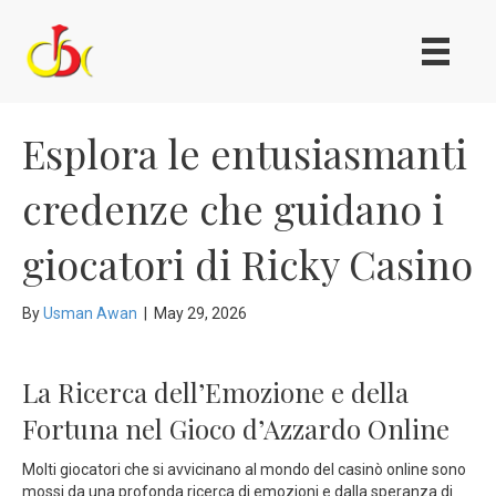
Esplora le entusiasmanti
credenze che guidano i
giocatori di Ricky Casino
By
Usman Awan
|
May 29, 2026
La Ricerca dell’Emozione e della
Fortuna nel Gioco d’Azzardo Online
Molti giocatori che si avvicinano al mondo del casinò online sono
mossi da una profonda ricerca di emozioni e dalla speranza di