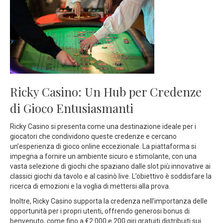
Ricky Casino: Un Hub per Credenze
di Gioco Entusiasmanti
Ricky Casino si presenta come una destinazione ideale per i
giocatori che condividono queste credenze e cercano
un’esperienza di gioco online eccezionale. La piattaforma si
impegna a fornire un ambiente sicuro e stimolante, con una
vasta selezione di giochi che spaziano dalle slot più innovative ai
classici giochi da tavolo e al casinò live. L’obiettivo è soddisfare la
ricerca di emozioni e la voglia di mettersi alla prova.
Inoltre, Ricky Casino supporta la credenza nell’importanza delle
opportunità per i propri utenti, offrendo generosi bonus di
benvenuto, come fino a €2.000 e 200 giri gratuiti distribuiti sui