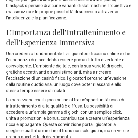
blackjack o persino di alcune varianti di slot machine. L’obiettivo è
massimizzare le proprie possibilità di successo attraverso
l’intelligenza e la pianificazione.
L’Importanza dell’Intrattenimento e
dell’Esperienza Immersiva
Una credenza fondamentale tra i giocatori di casinò online è che
l’esperienza di gioco debba essere prima di tutto divertente e
coinvolgente. L’ambiente digitale, con la sua varietà di giochi,
grafiche accattivanti e suoni stimolanti, mira a ricreare
l’eccitazione di un casinò fisico. I giocatori cercano un’evasione
dalla routine quotidiana, un luogo dove poter rilassarsi e allo
stesso tempo essere stimolati.
La percezione che il gioco online offra un’opportunità unica di
intrattenimento di alta qualità è diffusa. La possibilità di
accedere a un’ampia gamma di giochi con un semplice click,
unita a promozioni e bonus, contribuisce a creare un’esperienza
ricca e appagante. Questa convinzione porta i giocatori a
scegliere piattaforme che offrono non solo giochi, ma un vero e
proprio pacchetto di divertimento.