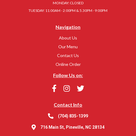
MONDAY: CLOSED
TUESDAY: 11:00AM - 2:00PM & 5.30PM - 9:00PM
Navigation
About Us
Our Menu
Contact Us
Online Order
Follow Us on:
Contact Info
(704) 835-1399
716 Main St, Pineville, NC 28134