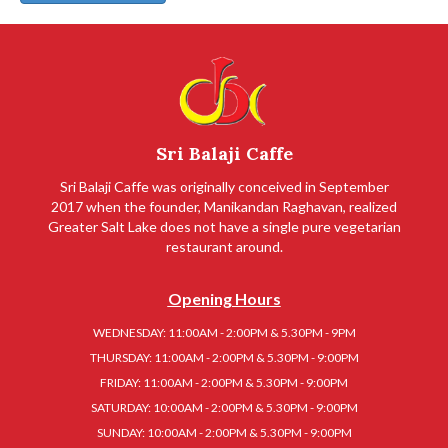
Sri Balaji Caffe
Sri Balaji Caffe was originally conceived in September
2017 when the founder, Manikandan Raghavan, realized
Greater Salt Lake does not have a single pure vegetarian
restaurant around.
Opening Hours
WEDNESDAY: 11:00AM - 2:00PM & 5.30PM - 9PM
THURSDAY: 11:00AM - 2:00PM & 5.30PM - 9:00PM
FRIDAY: 11:00AM - 2:00PM & 5.30PM - 9:00PM
SATURDAY: 10:00AM - 2:00PM & 5.30PM - 9:00PM
SUNDAY: 10:00AM - 2:00PM & 5.30PM - 9:00PM