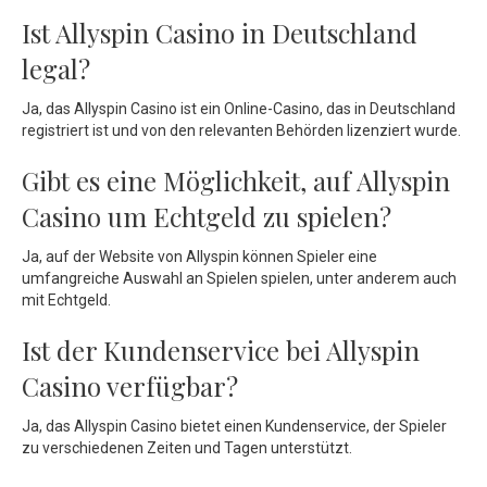
Ist Allyspin Casino in Deutschland
legal?
Ja, das Allyspin Casino ist ein Online-Casino, das in Deutschland
registriert ist und von den relevanten Behörden lizenziert wurde.
Gibt es eine Möglichkeit, auf Allyspin
Casino um Echtgeld zu spielen?
Ja, auf der Website von Allyspin können Spieler eine
umfangreiche Auswahl an Spielen spielen, unter anderem auch
mit Echtgeld.
Ist der Kundenservice bei Allyspin
Casino verfügbar?
Ja, das Allyspin Casino bietet einen Kundenservice, der Spieler
zu verschiedenen Zeiten und Tagen unterstützt.