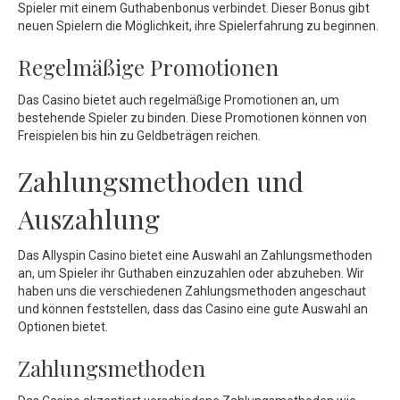
Spieler mit einem Guthabenbonus verbindet. Dieser Bonus gibt
neuen Spielern die Möglichkeit, ihre Spielerfahrung zu beginnen.
Regelmäßige Promotionen
Das Casino bietet auch regelmäßige Promotionen an, um
bestehende Spieler zu binden. Diese Promotionen können von
Freispielen bis hin zu Geldbeträgen reichen.
Zahlungsmethoden und
Auszahlung
Das Allyspin Casino bietet eine Auswahl an Zahlungsmethoden
an, um Spieler ihr Guthaben einzuzahlen oder abzuheben. Wir
haben uns die verschiedenen Zahlungsmethoden angeschaut
und können feststellen, dass das Casino eine gute Auswahl an
Optionen bietet.
Zahlungsmethoden