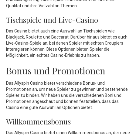
Qualität und ihre Vielzahl an Themen.
Tischspiele und Live-Casino
Das Casino bietet auch eine Auswahl an Tischspielen wie
Blackjack, Roulette und Baccarat. Darüber hinaus bietet es auch
Live-Casino-Spiele an, bei denen Spieler mit echten Croupiers
interagieren können. Diese Optionen bieten Spieler die
Möglichkeit, ein echtes Casino-Erlebnis zu haben.
Bonus und Promotionen
Das Allyspin Casino bietet verschiedene Bonus- und
Promotionen an, um neue Spieler zu gewinnen und bestehende
Spieler zu binden. Wir haben uns die verschiedenen Boni und
Promotionen angeschaut und können feststellen, dass das
Casino eine gute Auswahl an Optionen bietet.
Willkommensbonus
Das Allyspin Casino bietet einen Willkommensbonus an, der neue