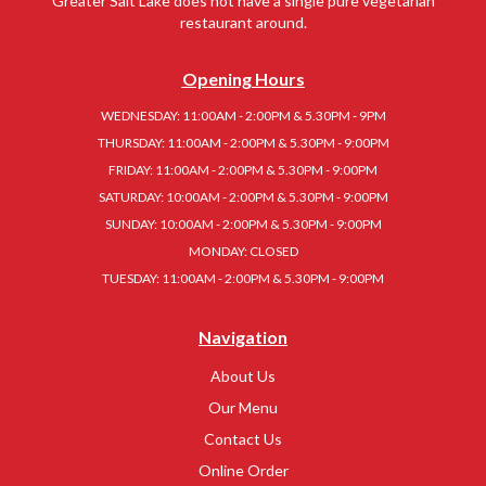
Greater Salt Lake does not have a single pure vegetarian
restaurant around.
Opening Hours
WEDNESDAY: 11:00AM - 2:00PM & 5.30PM - 9PM
THURSDAY: 11:00AM - 2:00PM & 5.30PM - 9:00PM
FRIDAY: 11:00AM - 2:00PM & 5.30PM - 9:00PM
SATURDAY: 10:00AM - 2:00PM & 5.30PM - 9:00PM
SUNDAY: 10:00AM - 2:00PM & 5.30PM - 9:00PM
MONDAY: CLOSED
TUESDAY: 11:00AM - 2:00PM & 5.30PM - 9:00PM
Navigation
About Us
Our Menu
Contact Us
Online Order