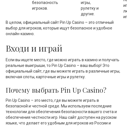
безопасность
игры,
и
игроков.
рулетку и
л
другие.
и
В целом, официальный сайт Pin Up Casino – это отличный
выбор для игроков, которые ищут безопасное и удобное
онлайн-казино.
Входи и играй
Если вы ищете место, где можно играть в казино и получать
реальные выигрыши, то Pin Up Casino – ваш выбор! Это
официальный сайт, где вы можете играть в различные игры,
включая слоты, карточные игры и рулетку.
Почему выбрать Pin Up Casino?
Pin Up Casino – это место, где вы можете играть в
безопасной и честной среде. Мы используем последние
технологии для обеспечения безопасности вашего счета и
обеспечения честности игр. Наш сайт доступен на русском
языке, что делает его удобным для игроков из России и