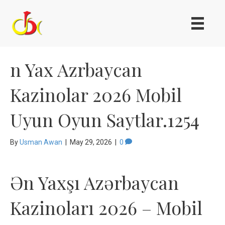
n Yax Azrbaycan
Kazinolar 2026 Mobil
Uyun Oyun Saytlar.1254
By
Usman Awan
|
May 29, 2026
|
0
Ən Yaxşı Azərbaycan
Kazinoları 2026 – Mobil