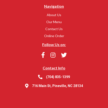
Navigation
About Us
Our Menu
Contact Us
Online Order
Follow Us on:
Contact Info
(704) 835-1399
716 Main St, Pineville, NC 28134