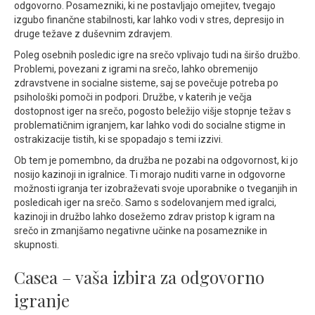
odgovorno. Posamezniki, ki ne postavljajo omejitev, tvegajo
izgubo finančne stabilnosti, kar lahko vodi v stres, depresijo in
druge težave z duševnim zdravjem.
Poleg osebnih posledic igre na srečo vplivajo tudi na širšo družbo.
Problemi, povezani z igrami na srečo, lahko obremenijo
zdravstvene in socialne sisteme, saj se povečuje potreba po
psihološki pomoči in podpori. Družbe, v katerih je večja
dostopnost iger na srečo, pogosto beležijo višje stopnje težav s
problematičnim igranjem, kar lahko vodi do socialne stigme in
ostrakizacije tistih, ki se spopadajo s temi izzivi.
Ob tem je pomembno, da družba ne pozabi na odgovornost, ki jo
nosijo kazinoji in igralnice. Ti morajo nuditi varne in odgovorne
možnosti igranja ter izobraževati svoje uporabnike o tveganjih in
posledicah iger na srečo. Samo s sodelovanjem med igralci,
kazinoji in družbo lahko dosežemo zdrav pristop k igram na
srečo in zmanjšamo negativne učinke na posameznike in
skupnosti.
Casea – vaša izbira za odgovorno
igranje