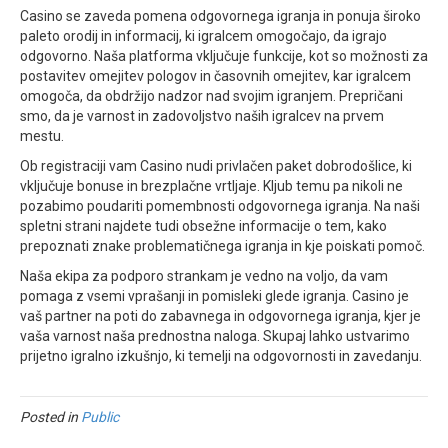
Casino se zaveda pomena odgovornega igranja in ponuja široko
paleto orodij in informacij, ki igralcem omogočajo, da igrajo
odgovorno. Naša platforma vključuje funkcije, kot so možnosti za
postavitev omejitev pologov in časovnih omejitev, kar igralcem
omogoča, da obdržijo nadzor nad svojim igranjem. Prepričani
smo, da je varnost in zadovoljstvo naših igralcev na prvem
mestu.
Ob registraciji vam Casino nudi privlačen paket dobrodošlice, ki
vključuje bonuse in brezplačne vrtljaje. Kljub temu pa nikoli ne
pozabimo poudariti pomembnosti odgovornega igranja. Na naši
spletni strani najdete tudi obsežne informacije o tem, kako
prepoznati znake problematičnega igranja in kje poiskati pomoč.
Naša ekipa za podporo strankam je vedno na voljo, da vam
pomaga z vsemi vprašanji in pomisleki glede igranja. Casino je
vaš partner na poti do zabavnega in odgovornega igranja, kjer je
vaša varnost naša prednostna naloga. Skupaj lahko ustvarimo
prijetno igralno izkušnjo, ki temelji na odgovornosti in zavedanju.
Posted in
Public