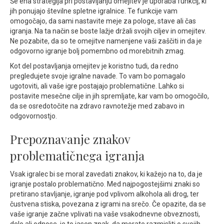
Še ena strategija pri postavljanju omejitev je uporaba funkcij, ki
jih ponujajo številne spletne igralnice. Te funkcije vam
omogočajo, da sami nastavite meje za pologe, stave ali čas
igranja. Na ta način se boste lažje držali svojih ciljev in omejitev.
Ne pozabite, da so te omejitve namenjene vaši zaščiti in da je
odgovorno igranje bolj pomembno od morebitnih zmag.
Kot del postavljanja omejitev je koristno tudi, da redno
pregledujete svoje igralne navade. To vam bo pomagalo
ugotoviti, ali vaše igre postajajo problematične. Lahko si
postavite mesečne cilje in jih spremljate, kar vam bo omogočilo,
da se osredotočite na zdravo ravnotežje med zabavo in
odgovornostjo.
Prepoznavanje znakov
problematičnega igranja
Vsak igralec bi se moral zavedati znakov, ki kažejo na to, da je
igranje postalo problematično. Med najpogostejšimi znaki so
pretirano stavljanje, igranje pod vplivom alkohola ali drog, ter
čustvena stiska, povezana z igrami na srečo. Če opazite, da se
vaše igranje začne vplivati na vaše vsakodnevne obveznosti,
delo ali odnose, je to jasen znak, da morate razmisliti o svojih