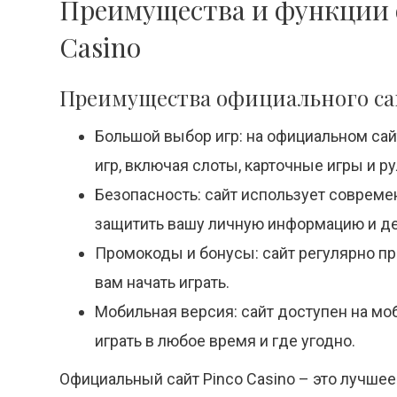
Преимущества и функции 
Casino
Преимущества официального са
Большой выбор игр: на официальном сай
игр, включая слоты, карточные игры и ру
Безопасность: сайт использует совреме
защитить вашу личную информацию и де
Промокоды и бонусы: сайт регулярно п
вам начать играть.
Мобильная версия: сайт доступен на мо
играть в любое время и где угодно.
Официальный сайт Pinco Casino – это лучшее