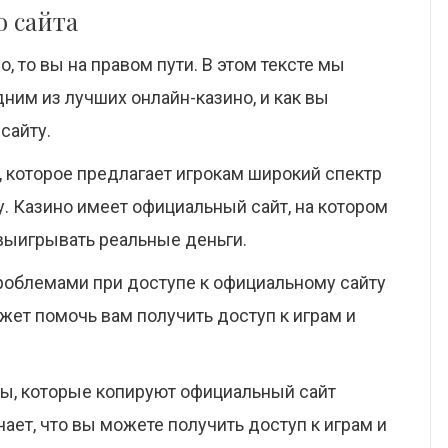
 сайта
, то вы на правом пути. В этом тексте мы
дним из лучших онлайн-казино, и как вы
сайту.
о, которое предлагает игрокам широкий спектр
у. Казино имеет официальный сайт, на котором
 выигрывать реальные деньги.
проблемами при доступе к официальному сайту
может помочь вам получить доступ к играм и
ицы, которые копируют официальный сайт
чает, что вы можете получить доступ к играм и