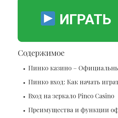
ИГРАТЬ
Содержимое
Пинко казино – Официальный
Пинко вход: Как начать игра
Вход на зеркало Pinco Casino
Преимущества и функции офи