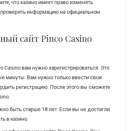
ните, что казино имеет право изменять
о проверять информацию на официальном
ый сайт Pinco Casino
co Casino вам нужно зарегистрироваться. Это
ые минуты. Вам нужно только ввести свои
ердить регистрацию. После этого вы сможете
ino.
жно быть старше 18 лет. Если вы не достигли
ть в казино.