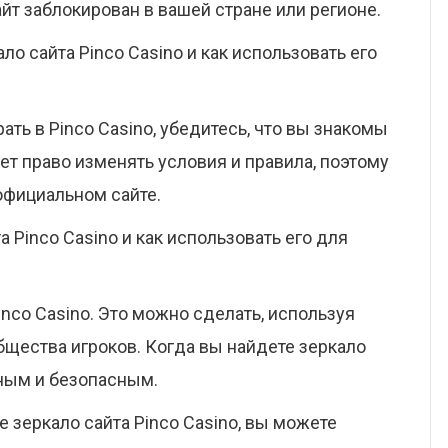
йт заблокирован в вашей стране или регионе.
ло сайта Pinco Casino и как использовать его
рать в Pinco Casino, убедитесь, что вы знакомы
ет право изменять условия и правила, поэтому
официальном сайте.
 Pinco Casino и как использовать его для
inco Casino. Это можно сделать, используя
щества игроков. Когда вы найдете зеркало
ьным и безопасным.
 зеркало сайта Pinco Casino, вы можете