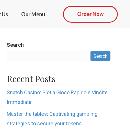
Order Now
t Us
Our Menu
Search
Search
Recent Posts
Snatch Casino: Slot a Gioco Rapido e Vincite
Immediata
Master the tables: Captivating gambling
strategies to secure your tokens