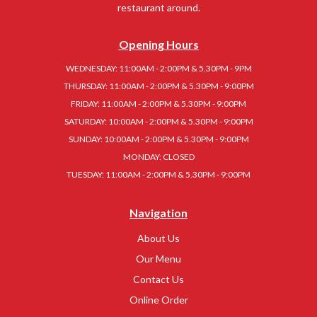
restaurant around.
Opening Hours
WEDNESDAY: 11:00AM - 2:00PM & 5.30PM - 9PM
THURSDAY: 11:00AM - 2:00PM & 5.30PM - 9:00PM
FRIDAY: 11:00AM - 2:00PM & 5.30PM - 9:00PM
SATURDAY: 10:00AM - 2:00PM & 5.30PM - 9:00PM
SUNDAY: 10:00AM - 2:00PM & 5.30PM - 9:00PM
MONDAY: CLOSED
TUESDAY: 11:00AM - 2:00PM & 5.30PM - 9:00PM
Navigation
About Us
Our Menu
Contact Us
Online Order