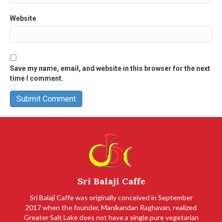
Website
Save my name, email, and website in this browser for the next
time I comment.
Sri Balaji Caffe
Sri Balaji Caffe was originally conceived in September
2017 when the founder, Manikandan Raghavan, realized
Greater Salt Lake does not have a single pure vegetarian