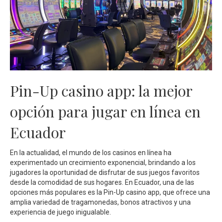
Pin-Up casino app: la mejor
opción para jugar en línea en
Ecuador
En la actualidad, el mundo de los casinos en línea ha
experimentado un crecimiento exponencial, brindando a los
jugadores la oportunidad de disfrutar de sus juegos favoritos
desde la comodidad de sus hogares. En Ecuador, una de las
opciones más populares es la Pin-Up casino app, que ofrece una
amplia variedad de tragamonedas, bonos atractivos y una
experiencia de juego inigualable.