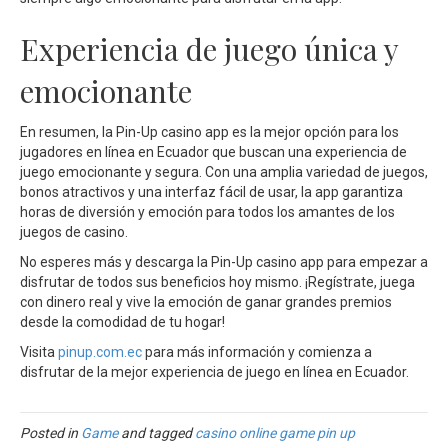
Experiencia de juego única y
emocionante
En resumen, la Pin-Up casino app es la mejor opción para los
jugadores en línea en Ecuador que buscan una experiencia de
juego emocionante y segura. Con una amplia variedad de juegos,
bonos atractivos y una interfaz fácil de usar, la app garantiza
horas de diversión y emoción para todos los amantes de los
juegos de casino.
No esperes más y descarga la Pin-Up casino app para empezar a
disfrutar de todos sus beneficios hoy mismo. ¡Regístrate, juega
con dinero real y vive la emoción de ganar grandes premios
desde la comodidad de tu hogar!
Visita
pinup.com.ec
para más información y comienza a
disfrutar de la mejor experiencia de juego en línea en Ecuador.
Posted in
Game
and tagged
casino online game pin up