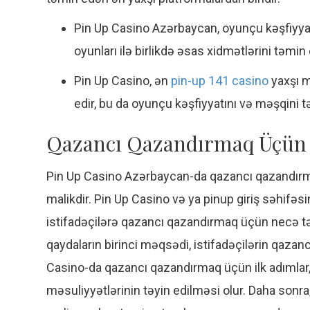
Pin Up Casino Azərbaycan, oyunçu kəşfiyya
oyunları ilə birlikdə əsas xidmətlərini təmin 
Pin Up Casino, ən
pin-up 141 casino
yaxşı m
edir, bu da oyunçu kəşfiyyatını və məşqini t
Qazancı Qazandırmaq Üçün 
Pin Up Casino Azərbaycan-da qazancı qazandırm
malikdir. Pin Up Casino və ya pinup giriş səhifə
istifadəçilərə qazancı qazandırmaq üçün necə t
qaydaların birinci məqsədi, istifadəçilərin qazancı
Casino-da qazancı qazandırmaq üçün ilk adımlar,
məsuliyyətlərinin təyin edilməsi olur. Daha sonr