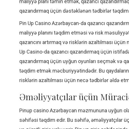
maliyyə planı təmin etmək, qazancı qazandırma
qazandırmaq üçün dəstəklənən tədbirlər təqdim
Pin Up Casino Azərbaycan-da qazancı qazandırmaq 
maliyyə planını təqdim etməsi və risk məsuliyyətlə
qazancını artırmaq və risklərin azaltılması üçün
Up Casino-da qazancı qazandırmaq üçün istifadə
qazandırmaq üçün uyğun oyunları seçmək və qa
təqdim etmək məcburiyyətindədir. Bu qaydaların t
risklərin azaltılması üçün necə tədbirlər əldə e
Əməliyyatçılar üçün Müraciə
Pinup casino Azərbaycan məzmununa uyğun olar
səhifəsi təqdim edir. Bu səhifə, əməliyyatçılar