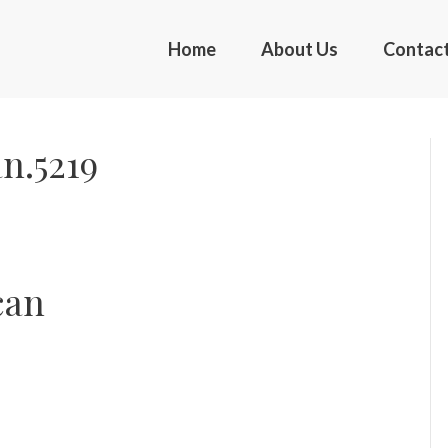
Home
About Us
Contac
n.5219
can