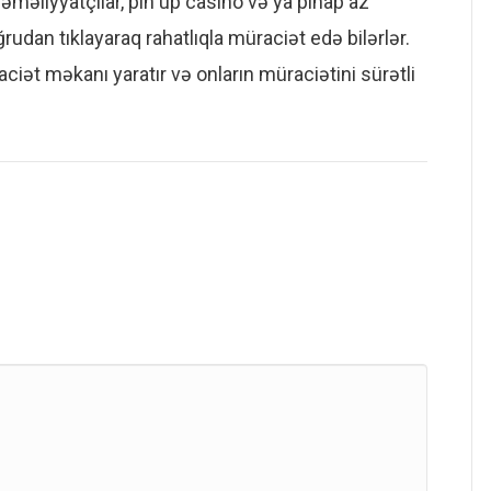
də əməliyyatçılar, pin up casino və ya pinap az
udan tıklayaraq rahatlıqla müraciət edə bilərlər.
iət məkanı yaratır və onların müraciətini sürətli