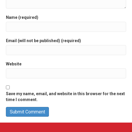
Name (required)
Email (will not be published) (required)
Website
Save my name, email, and website in this browser for the next
time I comment.