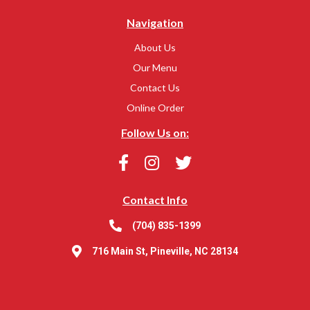
Navigation
About Us
Our Menu
Contact Us
Online Order
Follow Us on:
Contact Info
(704) 835-1399
716 Main St, Pineville, NC 28134