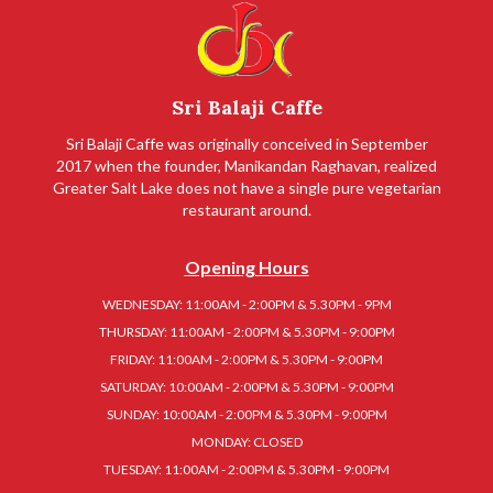
Sri Balaji Caffe
Sri Balaji Caffe was originally conceived in September
2017 when the founder, Manikandan Raghavan, realized
Greater Salt Lake does not have a single pure vegetarian
restaurant around.
Opening Hours
WEDNESDAY: 11:00AM - 2:00PM & 5.30PM - 9PM
THURSDAY: 11:00AM - 2:00PM & 5.30PM - 9:00PM
FRIDAY: 11:00AM - 2:00PM & 5.30PM - 9:00PM
SATURDAY: 10:00AM - 2:00PM & 5.30PM - 9:00PM
SUNDAY: 10:00AM - 2:00PM & 5.30PM - 9:00PM
MONDAY: CLOSED
TUESDAY: 11:00AM - 2:00PM & 5.30PM - 9:00PM