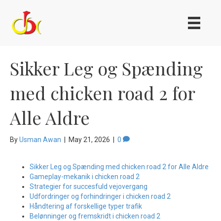
Sikker Leg og Spænding
med chicken road 2 for
Alle Aldre
By
Usman Awan
|
May 21, 2026
|
0
Sikker Leg og Spænding med chicken road 2 for Alle Aldre
Gameplay-mekanik i chicken road 2
Strategier for succesfuld vejovergang
Udfordringer og forhindringer i chicken road 2
Håndtering af forskellige typer trafik
Belønninger og fremskridt i chicken road 2