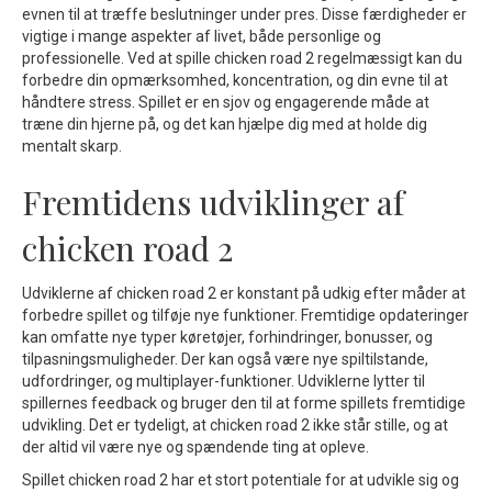
evnen til at træffe beslutninger under pres. Disse færdigheder er
vigtige i mange aspekter af livet, både personlige og
professionelle. Ved at spille chicken road 2 regelmæssigt kan du
forbedre din opmærksomhed, koncentration, og din evne til at
håndtere stress. Spillet er en sjov og engagerende måde at
træne din hjerne på, og det kan hjælpe dig med at holde dig
mentalt skarp.
Fremtidens udviklinger af
chicken road 2
Udviklerne af chicken road 2 er konstant på udkig efter måder at
forbedre spillet og tilføje nye funktioner. Fremtidige opdateringer
kan omfatte nye typer køretøjer, forhindringer, bonusser, og
tilpasningsmuligheder. Der kan også være nye spiltilstande,
udfordringer, og multiplayer-funktioner. Udviklerne lytter til
spillernes feedback og bruger den til at forme spillets fremtidige
udvikling. Det er tydeligt, at chicken road 2 ikke står stille, og at
der altid vil være nye og spændende ting at opleve.
Spillet chicken road 2 har et stort potentiale for at udvikle sig og