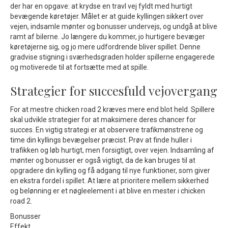
der har en opgave: at krydse en travl vej fyldt med hurtigt
bevægende køretøjer. Målet er at guide kyllingen sikkert over
vejen, indsamle mønter og bonusser undervejs, og undgå at blive
ramt af bilerne. Jo længere du kommer, jo hurtigere bevæger
køretøjerne sig, og jo mere udfordrende bliver spillet. Denne
gradvise stigning i sværhedsgraden holder spillerne engagerede
og motiverede til at fortsætte med at spille.
Strategier for succesfuld vejovergang
For at mestre chicken road 2 kræves mere end blot held. Spillere
skal udvikle strategier for at maksimere deres chancer for
succes. En vigtig strategi er at observere trafikmønstrene og
time din kyllings bevægelser præcist. Prøv at finde huller i
trafikken og løb hurtigt, men forsigtigt, over vejen. Indsamling af
mønter og bonusser er også vigtigt, da de kan bruges til at
opgradere din kylling og få adgang til nye funktioner, som giver
en ekstra fordel i spillet. At lære at prioritere mellem sikkerhed
og belønning er et nøgleelement i at blive en mester i chicken
road 2.
Bonusser
Effekt