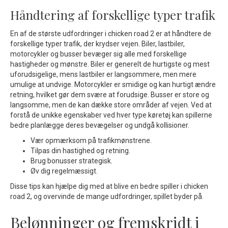
Håndtering af forskellige typer trafik
En af de største udfordringer i chicken road 2 er at håndtere de
forskellige typer trafik, der krydser vejen. Biler, lastbiler,
motorcykler og busser bevæger sig alle med forskellige
hastigheder og mønstre. Biler er generelt de hurtigste og mest
uforudsigelige, mens lastbiler er langsommere, men mere
umulige at undvige. Motorcykler er smidige og kan hurtigt ændre
retning, hvilket gør dem svære at forudsige. Busser er store og
langsomme, men de kan dække store områder af vejen. Ved at
forstå de unikke egenskaber ved hver type køretøj kan spillerne
bedre planlægge deres bevægelser og undgå kollisioner.
Vær opmærksom på trafikmønstrene.
Tilpas din hastighed og retning.
Brug bonusser strategisk.
Øv dig regelmæssigt.
Disse tips kan hjælpe dig med at blive en bedre spiller i chicken
road 2, og overvinde de mange udfordringer, spillet byder på.
Belønninger og fremskridt i