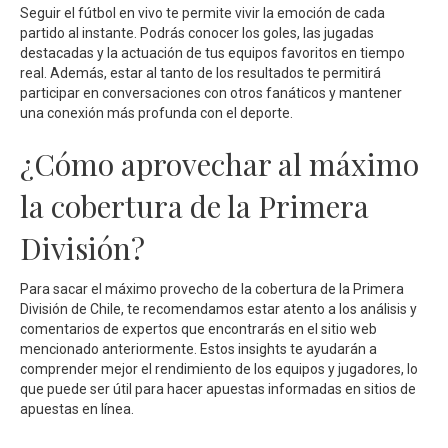
Seguir el fútbol en vivo te permite vivir la emoción de cada
partido al instante. Podrás conocer los goles, las jugadas
destacadas y la actuación de tus equipos favoritos en tiempo
real. Además, estar al tanto de los resultados te permitirá
participar en conversaciones con otros fanáticos y mantener
una conexión más profunda con el deporte.
¿Cómo aprovechar al máximo
la cobertura de la Primera
División?
Para sacar el máximo provecho de la cobertura de la Primera
División de Chile, te recomendamos estar atento a los análisis y
comentarios de expertos que encontrarás en el sitio web
mencionado anteriormente. Estos insights te ayudarán a
comprender mejor el rendimiento de los equipos y jugadores, lo
que puede ser útil para hacer apuestas informadas en sitios de
apuestas en línea.