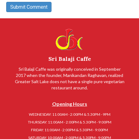
Sri Balaji Caffe
Sri Balaji Caffe was originally conceived in September
2017 when the founder, Manikandan Raghavan, realized
Greater Salt Lake does not have a single pure vegetarian
restaurant around.
Opening Hours
WEDNESDAY: 11:00AM - 2:00PM & 5.30PM - 9PM
THURSDAY: 11:00AM - 2:00PM & 5.30PM - 9:00PM
FRIDAY: 11:00AM - 2:00PM & 5.30PM - 9:00PM
SATURDAY: 10:00AM - 2:00PM & 5.30PM - 9:00PM