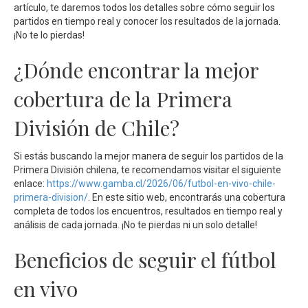
artículo, te daremos todos los detalles sobre cómo seguir los
partidos en tiempo real y conocer los resultados de la jornada.
¡No te lo pierdas!
¿Dónde encontrar la mejor
cobertura de la Primera
División de Chile?
Si estás buscando la mejor manera de seguir los partidos de la
Primera División chilena, te recomendamos visitar el siguiente
enlace:
https://www.gamba.cl/2026/06/futbol-en-vivo-chile-
primera-division/
. En este sitio web, encontrarás una cobertura
completa de todos los encuentros, resultados en tiempo real y
análisis de cada jornada. ¡No te pierdas ni un solo detalle!
Beneficios de seguir el fútbol
en vivo