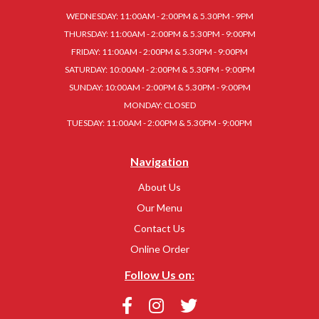
WEDNESDAY: 11:00AM - 2:00PM & 5.30PM - 9PM
THURSDAY: 11:00AM - 2:00PM & 5.30PM - 9:00PM
FRIDAY: 11:00AM - 2:00PM & 5.30PM - 9:00PM
SATURDAY: 10:00AM - 2:00PM & 5.30PM - 9:00PM
SUNDAY: 10:00AM - 2:00PM & 5.30PM - 9:00PM
MONDAY: CLOSED
TUESDAY: 11:00AM - 2:00PM & 5.30PM - 9:00PM
Navigation
About Us
Our Menu
Contact Us
Online Order
Follow Us on: