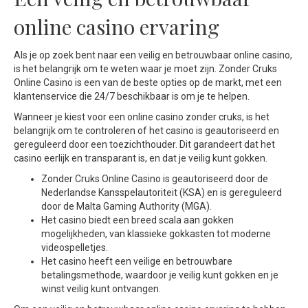
online casino ervaring
Als je op zoek bent naar een veilig en betrouwbaar online casino,
is het belangrijk om te weten waar je moet zijn. Zonder Cruks
Online Casino is een van de beste opties op de markt, met een
klantenservice die 24/7 beschikbaar is om je te helpen.
Wanneer je kiest voor een online casino zonder cruks, is het
belangrijk om te controleren of het casino is geautoriseerd en
gereguleerd door een toezichthouder. Dit garandeert dat het
casino eerlijk en transparant is, en dat je veilig kunt gokken.
Zonder Cruks Online Casino is geautoriseerd door de
Nederlandse Kansspelautoriteit (KSA) en is gereguleerd
door de Malta Gaming Authority (MGA).
Het casino biedt een breed scala aan gokken
mogelijkheden, van klassieke gokkasten tot moderne
videospelletjes.
Het casino heeft een veilige en betrouwbare
betalingsmethode, waardoor je veilig kunt gokken en je
winst veilig kunt ontvangen.