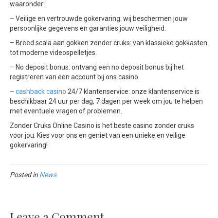
waaronder:
– Veilige en vertrouwde gokervaring: wij beschermen jouw
persoonlijke gegevens en garanties jouw veiligheid.
– Breed scala aan gokken zonder cruks: van klassieke gokkasten
tot moderne videospelletjes.
– No deposit bonus: ontvang een no deposit bonus bij het
registreren van een account bij ons casino.
–
cashback casino
24/7 klantenservice: onze klantenservice is
beschikbaar 24 uur per dag, 7 dagen per week om jou te helpen
met eventuele vragen of problemen.
Zonder Cruks Online Casino is het beste casino zonder cruks
voor jou. Kies voor ons en geniet van een unieke en veilige
gokervaring!
Posted in
News
Leave a Comment